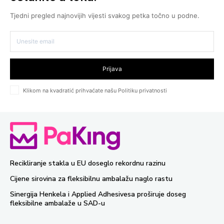
Tjedni pregled najnovijih vijesti svakog petka točno u podne.
Prijava
Klikom na kvadratić prihvaćate našu Politiku privatnosti
Recikliranje stakla u EU doseglo rekordnu razinu
Cijene sirovina za fleksibilnu ambalažu naglo rastu
Sinergija Henkela i Applied Adhesivesa proširuje doseg
fleksibilne ambalaže u SAD-u