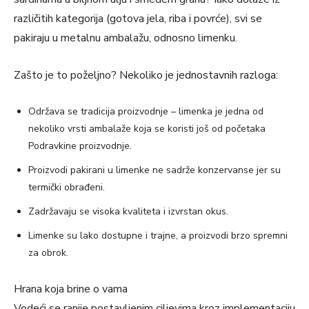
različitih kategorija (gotova jela, riba i povrće), svi se
pakiraju u metalnu ambalažu, odnosno limenku.
Zašto je to poželjno? Nekoliko je jednostavnih razloga:
Održava se tradicija proizvodnje – limenka je jedna od
nekoliko vrsti ambalaže koja se koristi još od početaka
Podravkine proizvodnje.
Proizvodi pakirani u limenke ne sadrže konzervanse jer su
termički obrađeni.
Zadržavaju se visoka kvaliteta i izvrstan okus.
Limenke su lako dostupne i trajne, a proizvodi brzo spremni
za obrok.
Hrana koja brine o vama
Vodeći se ranije postavljenim ciljevima kroz implementaciju