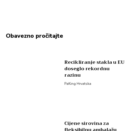
Obavezno pročitajte
Recikliranje stakla u EU
doseglo rekordnu
razinu
PaKing Hrvatska
Cijene sirovina za
fleksibilnu ambalažu