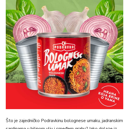
Što je zajedničko Podravkinu bolognese umaku, jadranskim
sardinama u biljnom ulju i smeđem grahu? Iako dolaze iz