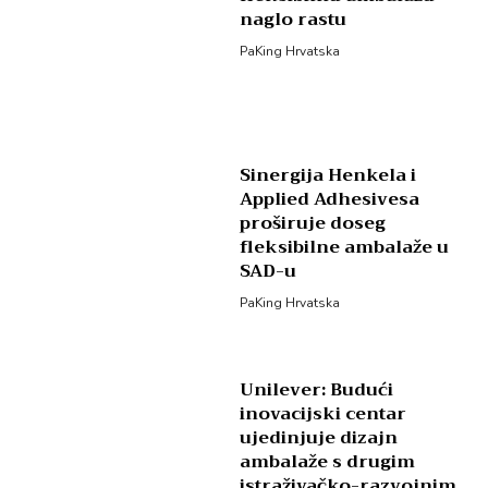
naglo rastu
PaKing Hrvatska
Sinergija Henkela i
Applied Adhesivesa
proširuje doseg
fleksibilne ambalaže u
SAD-u
PaKing Hrvatska
Unilever: Budući
inovacijski centar
ujedinjuje dizajn
ambalaže s drugim
istraživačko-razvojnim