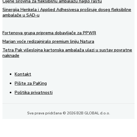
Cijene sirovina za fleksibilnu ambalažu naglo rastu
Sinergija Henkela i Applied Adhesivesa proširuje doseg fleksibilne
ambalaže u SAD-u
Fortenova grupa priprema dobavljače za PPWR
Marjan voće redizajniralo premium liniju Natura
Tetra Pak višeslojna kartonska ambalaža ulazi u sustav povratne
naknade
Kontakt
Pišite za PaKing
Politika privatnosti
Sva prava pridržana © 2026 B2B GLOBAL d.o.o.