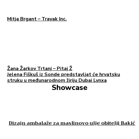
Mitja Brgant – Trayak Inc.
Žana Žarkov Trtanj – Pitaj Ž
Jelena Fiškuš iz Sonde predstavljat će hrvatsku
struku u međunarodnom žiriju Dubai Lynxa
Showcase
Dizajn ambalaže za maslinovo ulje obitelji Bakić