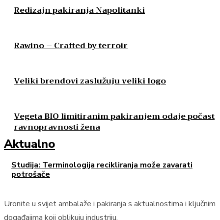
Redizajn pakiranja Napolitanki
Rawino – Crafted by terroir
Veliki brendovi zaslužuju veliki logo
Vegeta BIO limitiranim pakiranjem odaje počast
ravnopravnosti žena
Aktualno
Studija: Terminologija recikliranja može zavarati
potrošače
Uronite u svijet ambalaže i pakiranja s aktualnostima i ključnim
događajima koji oblikuju industriju.