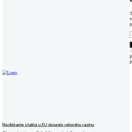
T
v
p
p
p
Recikliranje stakla u EU doseglo rekordnu razinu