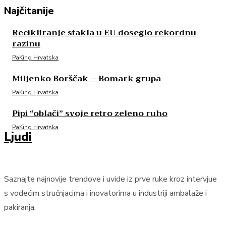
Najčitanije
Recikliranje stakla u EU doseglo rekordnu
razinu
PaKing Hrvatska
Miljenko Borščak – Bomark grupa
PaKing Hrvatska
Pipi “oblači” svoje retro zeleno ruho
PaKing Hrvatska
Ljudi
Saznajte najnovije trendove i uvide iz prve ruke kroz intervjue
s vodećim stručnjacima i inovatorima u industriji ambalaže i
pakiranja.