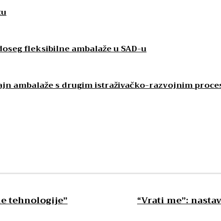
tu
 doseg fleksibilne ambalaže u SAD-u
izajn ambalaže s drugim istraživačko-razvojnim proc
e tehnologije”
“Vrati me”: nastav