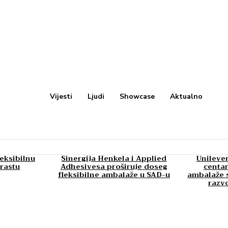
Vijesti
Ljudi
Showcase
Aktualno
leksibilnu
Sinergija Henkela i Applied
Unilever
rastu
Adhesivesa proširuje doseg
centar
fleksibilne ambalaže u SAD-u
ambalaže s
razv