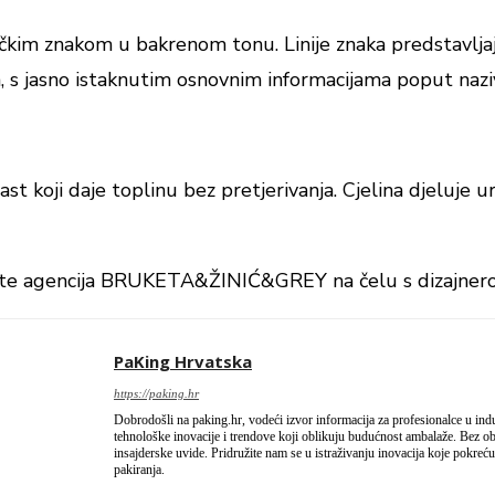
afičkim znakom u bakrenom tonu. Linije znaka predstavlj
a, s jasno istaknutim osnovnim informacijama poput naziv
st koji daje toplinu bez pretjerivanja. Cjelina djeluje u
 Bakić te agencija BRUKETA&ŽINIĆ&GREY na čelu s dizaj
PaKing Hrvatska
https://paking.hr
Dobrodošli na paking.hr, vodeći izvor informacija za profesionalce u industr
tehnološke inovacije i trendove koji oblikuju budućnost ambalaže. Bez obzir
insajderske uvide. Pridružite nam se u istraživanju inovacija koje pokreću 
pakiranja.