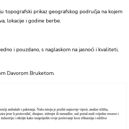
aju topografski prikaz geografskog područja na kojem
a, lokacije i godine berbe.
redno i pouzdano, s naglaskom na jasnoći i kvaliteti,
nerom Davorom Bruketom.
iji ambalaže i pakiranja. Naša misija je pružiti najnovije vijesti, analize tržišta,
a jeste li proizvođač, dizajner, inženjer ili menadžer, naš portal nudi vrijedne resurse i
industriju i otkrijte kako unaprijediti svoje poslovanje kroz efikasnija i održiva