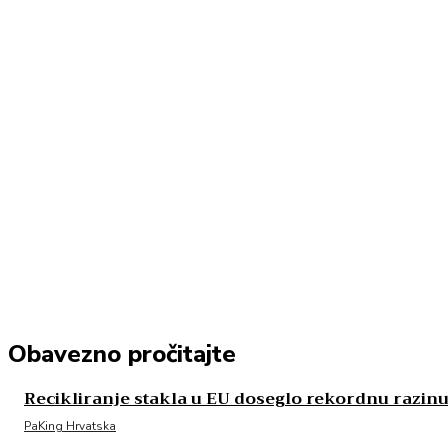
Share
Linkedin
Facebook
Wha
Obavezno pročitajte
Recikliranje stakla u EU doseglo rekordnu razin
PaKing Hrvatska