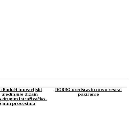
: Budući inovacijski
DOBRO predstavio novo reseal
 ujedinjuje dizajn
pakiranje
 drugim istraživačko-
ojnim procesima