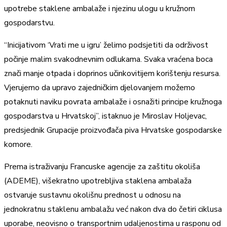
upotrebe staklene ambalaže i njezinu ulogu u kružnom
gospodarstvu.
“Inicijativom ‘Vrati me u igru’ želimo podsjetiti da održivost
počinje malim svakodnevnim odlukama. Svaka vraćena boca
znači manje otpada i doprinos učinkovitijem korištenju resursa.
Vjerujemo da upravo zajedničkim djelovanjem možemo
potaknuti naviku povrata ambalaže i osnažiti principe kružnoga
gospodarstva u Hrvatskoj”, istaknuo je Miroslav Holjevac,
predsjednik Grupacije proizvođača piva Hrvatske gospodarske
komore.
Prema istraživanju Francuske agencije za zaštitu okoliša
(ADEME), višekratno upotrebljiva staklena ambalaža
ostvaruje sustavnu okolišnu prednost u odnosu na
jednokratnu staklenu ambalažu već nakon dva do četiri ciklusa
uporabe, neovisno o transportnim udaljenostima u rasponu od