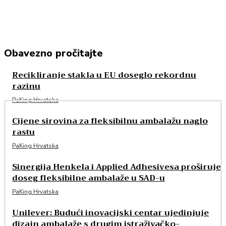
Obavezno pročitajte
Recikliranje stakla u EU doseglo rekordnu
razinu
PaKing Hrvatska
Cijene sirovina za fleksibilnu ambalažu naglo
rastu
PaKing Hrvatska
Sinergija Henkela i Applied Adhesivesa proširuje
doseg fleksibilne ambalaže u SAD-u
PaKing Hrvatska
Unilever: Budući inovacijski centar ujedinjuje
dizajn ambalaže s drugim istraživačko-