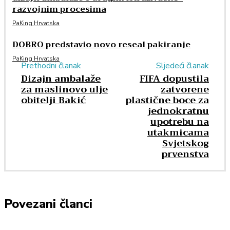
razvojnim procesima
PaKing Hrvatska
DOBRO predstavio novo reseal pakiranje
PaKing Hrvatska
Prethodni članak
Sljedeći članak
Dizajn ambalaže
FIFA dopustila
za maslinovo ulje
zatvorene
obitelji Bakić
plastične boce za
jednokratnu
upotrebu na
utakmicama
Svjetskog
prvenstva
Povezani članci