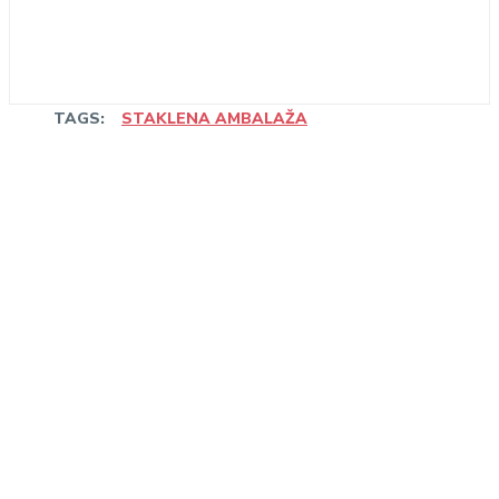
TAGS:
STAKLENA AMBALAŽA
Linkedin
Facebook
WhatsApp
Email