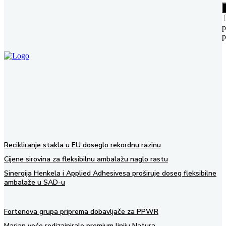
p
p
Recikliranje stakla u EU doseglo rekordnu razinu
Cijene sirovina za fleksibilnu ambalažu naglo rastu
Sinergija Henkela i Applied Adhesivesa proširuje doseg fleksibilne
ambalaže u SAD-u
Fortenova grupa priprema dobavljače za PPWR
Marjan voće redizajniralo premium liniju Natura