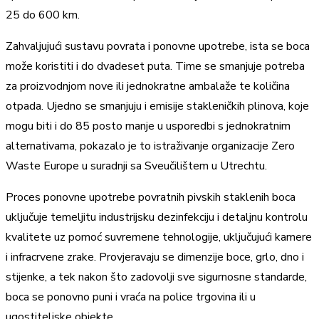
25 do 600 km.
Zahvaljujući sustavu povrata i ponovne upotrebe, ista se boca
može koristiti i do dvadeset puta. Time se smanjuje potreba
za proizvodnjom nove ili jednokratne ambalaže te količina
otpada. Ujedno se smanjuju i emisije stakleničkih plinova, koje
mogu biti i do 85 posto manje u usporedbi s jednokratnim
alternativama, pokazalo je to istraživanje organizacije Zero
Waste Europe u suradnji sa Sveučilištem u Utrechtu.
Proces ponovne upotrebe povratnih pivskih staklenih boca
uključuje temeljitu industrijsku dezinfekciju i detaljnu kontrolu
kvalitete uz pomoć suvremene tehnologije, uključujući kamere
i infracrvene zrake. Provjeravaju se dimenzije boce, grlo, dno i
stijenke, a tek nakon što zadovolji sve sigurnosne standarde,
boca se ponovno puni i vraća na police trgovina ili u
ugostiteljske objekte.