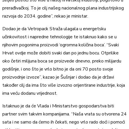
željeli postići što više u našoj hrvatskoj industriji, pogotovo u
prerađivačkoj. To je cilj našeg nacionalnog plana industrijskog
razvoja do 2034. godine”, rekao je ministar.
Dodao je da Vetropack Straža ulagala u energetsku
učinkovitost i napredne tehnologije te istaknuo kako se u
njihovim pogonima proizvodi ‘ogromna količina boca’. “Svaki
Hrvat ovdje može dobiti svaki dan po jednu bocu. Otprilike
oko četiri milijuna boca se proizvede dnevno, preko milijardu
godišnje, i ono što je vrlo bitno je da oni 70 posto svoje
proizvodnje izvoze”, kazao je Šušnjar i dodao da je državi
također cilj da ima što više izvozno orijentirane industrije, koja
ima veću dodanu vrijednost.
Istaknuo je da će Vlada i Ministarstvo gospodarstva biti
partner svim takvim kompanijama. “Naša vrata su otvorena 24
sata i ne samo da ćemo ih čekati, nego vrlo rado doći i pomoći