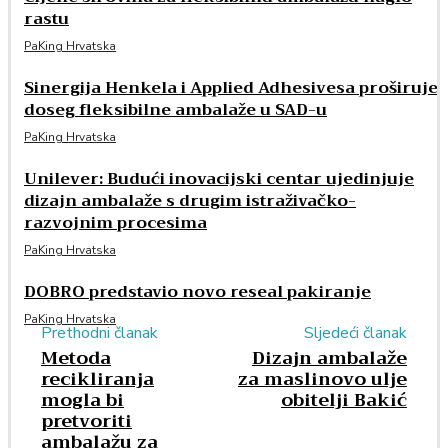
rastu
PaKing Hrvatska
Sinergija Henkela i Applied Adhesivesa proširuje
doseg fleksibilne ambalaže u SAD-u
PaKing Hrvatska
Unilever: Budući inovacijski centar ujedinjuje
dizajn ambalaže s drugim istraživačko-
razvojnim procesima
PaKing Hrvatska
DOBRO predstavio novo reseal pakiranje
PaKing Hrvatska
Prethodni članak
Sljedeći članak
Metoda
Dizajn ambalaže
recikliranja
za maslinovo ulje
mogla bi
obitelji Bakić
pretvoriti
ambalažu za