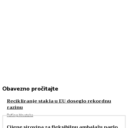
Obavezno pročitajte
Recikliranje stakla u EU doseglo rekordnu
razinu
PaKing Hrvatska
Cijene sirovina za fleksibilnu ambalažu naglo