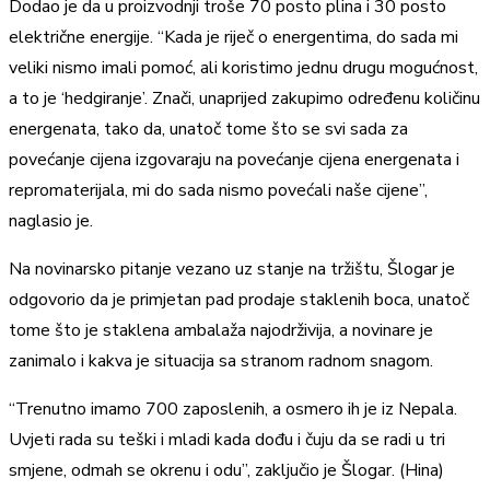
Dodao je da u proizvodnji troše 70 posto plina i 30 posto
električne energije. “Kada je riječ o energentima, do sada mi
veliki nismo imali pomoć, ali koristimo jednu drugu mogućnost,
a to je ‘hedgiranje’. Znači, unaprijed zakupimo određenu količinu
energenata, tako da, unatoč tome što se svi sada za
povećanje cijena izgovaraju na povećanje cijena energenata i
repromaterijala, mi do sada nismo povećali naše cijene”,
naglasio je.
Na novinarsko pitanje vezano uz stanje na tržištu, Šlogar je
odgovorio da je primjetan pad prodaje staklenih boca, unatoč
tome što je staklena ambalaža najodrživija, a novinare je
zanimalo i kakva je situacija sa stranom radnom snagom.
“Trenutno imamo 700 zaposlenih, a osmero ih je iz Nepala.
Uvjeti rada su teški i mladi kada dođu i čuju da se radi u tri
smjene, odmah se okrenu i odu”, zaključio je Šlogar. (Hina)