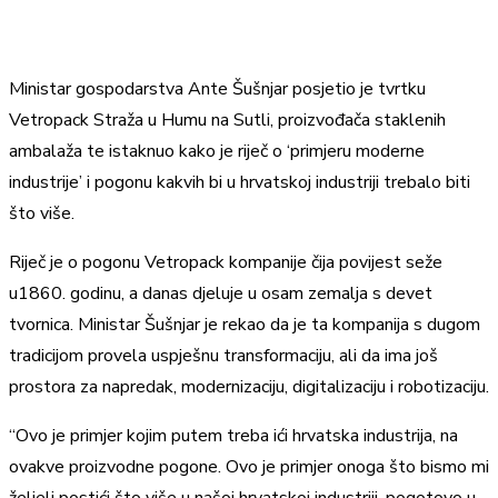
Ministar gospodarstva Ante Šušnjar posjetio je tvrtku
Vetropack Straža u Humu na Sutli, proizvođača staklenih
ambalaža te istaknuo kako je riječ o ‘primjeru moderne
industrije’ i pogonu kakvih bi u hrvatskoj industriji trebalo biti
što više.
Riječ je o pogonu Vetropack kompanije čija povijest seže
u1860. godinu, a danas djeluje u osam zemalja s devet
tvornica. Ministar Šušnjar je rekao da je ta kompanija s dugom
tradicijom provela uspješnu transformaciju, ali da ima još
prostora za napredak, modernizaciju, digitalizaciju i robotizaciju.
“Ovo je primjer kojim putem treba ići hrvatska industrija, na
ovakve proizvodne pogone. Ovo je primjer onoga što bismo mi