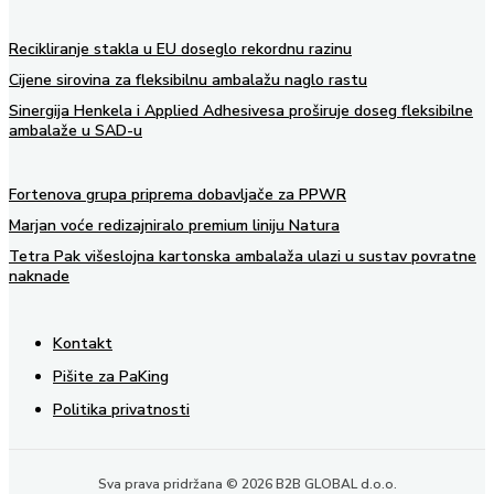
Recikliranje stakla u EU doseglo rekordnu razinu
Cijene sirovina za fleksibilnu ambalažu naglo rastu
Sinergija Henkela i Applied Adhesivesa proširuje doseg fleksibilne
ambalaže u SAD-u
Fortenova grupa priprema dobavljače za PPWR
Marjan voće redizajniralo premium liniju Natura
Tetra Pak višeslojna kartonska ambalaža ulazi u sustav povratne
naknade
Kontakt
Pišite za PaKing
Politika privatnosti
Sva prava pridržana © 2026 B2B GLOBAL d.o.o.