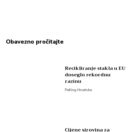
Obavezno pročitajte
Recikliranje stakla u EU
doseglo rekordnu
razinu
PaKing Hrvatska
Cijene sirovina za