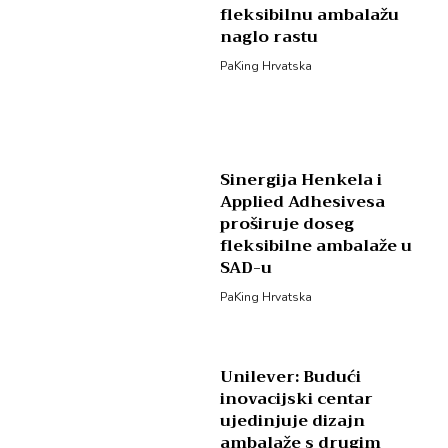
fleksibilnu ambalažu
naglo rastu
PaKing Hrvatska
Sinergija Henkela i
Applied Adhesivesa
proširuje doseg
fleksibilne ambalaže u
SAD-u
PaKing Hrvatska
Unilever: Budući
inovacijski centar
ujedinjuje dizajn
ambalaže s drugim