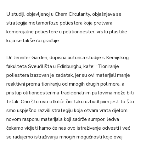
U studiji, objavljenoj u Chem Circularity, objašnjava se
strategija metamorfoze poliestera koja pretvara
komercijalne poliestere u politionoester, vrstu plastike
koja se lakše razgrađuje.
Dr. Jennifer Garden, dopisna autorica studije s Kemijskog
fakulteta Sveučilišta u Edinburghu, kaže: “Tioniranje
poliestera izazovan je zadatak, jer su ovi materijali manje
reaktivni prema tioniranju od mnogih drugih polimera, a
pristup olitionoesterima tradicionalnim putovima može biti
težak. Ono što ovo otkriće čini tako uzbudljivim jest to što
smo uspješno razvili strategiju koja otvara vrata cijelom
novom rasponu materijala koji sadrže sumpor. Jedva
čekamo vidjeti kamo će nas ovo istraživanje odvesti i već
se radujemo istraživanju mnogih mogućnosti koje ovaj