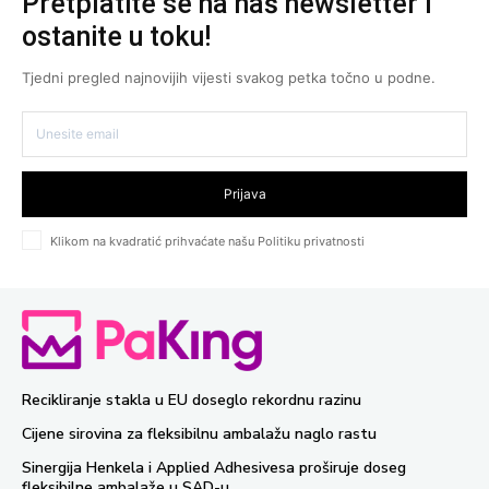
Pretplatite se na naš newsletter i
ostanite u toku!
Tjedni pregled najnovijih vijesti svakog petka točno u podne.
Prijava
Klikom na kvadratić prihvaćate našu Politiku privatnosti
Recikliranje stakla u EU doseglo rekordnu razinu
Cijene sirovina za fleksibilnu ambalažu naglo rastu
Sinergija Henkela i Applied Adhesivesa proširuje doseg
fleksibilne ambalaže u SAD-u