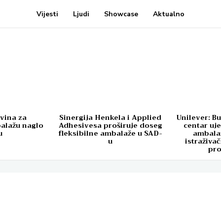
Vijesti
Ljudi
Showcase
Aktualno
ovina za
Sinergija Henkela i Applied
Unilever: Bu
balažu naglo
Adhesivesa proširuje doseg
centar uje
u
fleksibilne ambalaže u SAD-
ambala
u
istraživa
pr