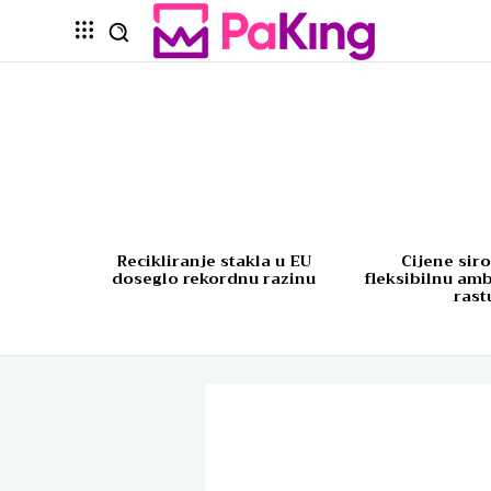
Recikliranje stakla u EU
Cijene sir
doseglo rekordnu razinu
fleksibilnu am
rast