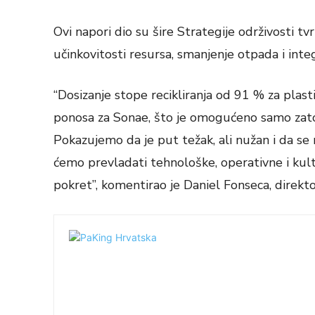
Ovi napori dio su šire Strategije održivosti tv
učinkovitosti resursa, smanjenje otpada i int
“Dosizanje stope recikliranja od 91 % za plast
ponosa za Sonae, što je omogućeno samo zato š
Pokazujemo da je put težak, ali nužan i da se
ćemo prevladati tehnološke, operativne i kultu
pokret”, komentirao je Daniel Fonseca, direkt