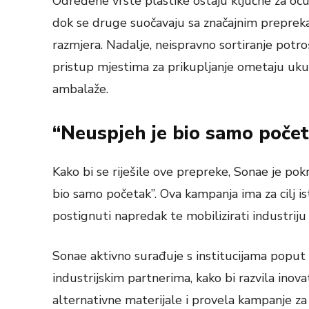
Određene vrste plastike ostaju ključne za očuv
dok se druge suočavaju sa značajnim preprekama
razmjera. Nadalje, neispravno sortiranje potroš
pristup mjestima za prikupljanje ometaju uku
ambalaže.
“Neuspjeh je bio samo poče
Kako bi se riješile ove prepreke, Sonae je po
bio samo početak”. Ova kampanja ima za cilj is
postignuti napredak te mobilizirati industriju 
Sonae aktivno surađuje s institucijama poput
industrijskim partnerima, kako bi razvila inovat
alternativne materijale i provela kampanje za 