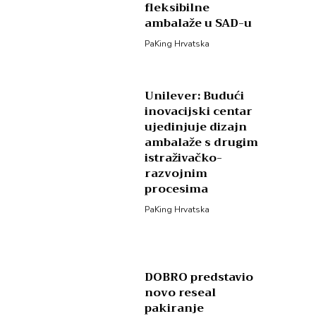
fleksibilne
ambalaže u SAD-u
PaKing Hrvatska
Unilever: Budući
inovacijski centar
ujedinjuje dizajn
ambalaže s drugim
istraživačko-
razvojnim
procesima
PaKing Hrvatska
DOBRO predstavio
novo reseal
pakiranje