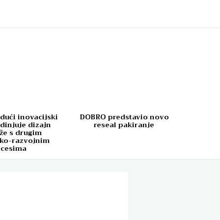
dući inovacijski
DOBRO predstavio novo
dinjuje dizajn
reseal pakiranje
že s drugim
čko-razvojnim
ocesima