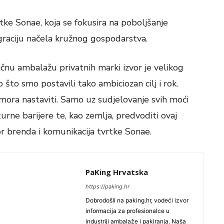
rtke Sonae, koja se fokusira na poboljšanje
egraciju načela kružnog gospodarstva.
ičnu ambalažu privatnih marki izvor je velikog
to smo postavili tako ambiciozan cilj i rok.
 mora nastaviti. Samo uz sudjelovanje svih moći
rne barijere te, kao zemlja, predvoditi ovaj
or brenda i komunikacija tvrtke Sonae.
PaKing Hrvatska
https://paking.hr
Dobrodošli na paking.hr, vodeći izvor
informacija za profesionalce u
industriji ambalaže i pakiranja. Naša