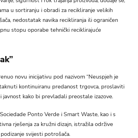
anje, sigurnost i rok trajanja proizvoda, dodaje se,
 u sortiranju i obradi za recikliranje velikih
ača, nedostatak navika recikliranja ili ograničen
pnu stopu oporabe tehnički reciklirajuće
tak”
krenuo novu inicijativu pod nazivom “Neuspjeh je
taknuti kontinuiranu predanost trgovca, proslaviti
i javnost kako bi prevladali preostale izazove.
 Sociedade Ponto Verde i Smart Waste, kao i s
ivna rješenja za kružni dizajn, istražila održive
podizanje svijesti potrošača.