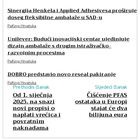
Sinergija Henkela i Applied Adhesivesa proširuje
doseg fleksibilne ambalaže u SAD-u
PaKing Hrvatska
Unilever: Budući inovacijski centar ujedinjuje
dizajn ambalaže s drugim istraživačko-
razvojnim procesima
PaKing Hrvatska
DOBRO predstavio novo reseal pakiranje
PaKing Hrvatska
Prethodni članak
Sljedeći članak
Od 1. siječnja
Čišćenje PFAS
2025. na snazi
ostataka u Europi
novi propisi o
stajat će dva
naplati vrećica i
bilijuna eura
povratnim
naknadama