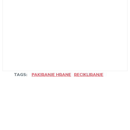
TAGS:
PAKIRANJE HRANE
RECIKLIRANJE
Linkedin
Facebook
WhatsApp
Email