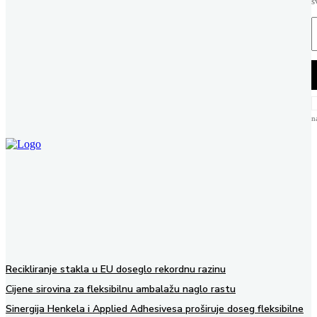
s
n
Recikliranje stakla u EU doseglo rekordnu razinu
Cijene sirovina za fleksibilnu ambalažu naglo rastu
Sinergija Henkela i Applied Adhesivesa proširuje doseg fleksibilne