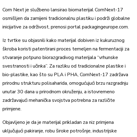
Corn Next je službeno lansirao biomaterijal CornNext-17
osmišljen da zamijeni tradicionalnu plastiku i podrži globalne
inicijative za održivost, prenosi portal packagingeurope.com.
Iz tvrtke su objasnili kako materijal dobiven iz kukuruznog
škroba koristi patentirani proces temeljen na fermentaciji za
stvaranje potpuno biorazgradivog materijala “vrhunske
svestranosti i učinka”. Za razliku od tradicionalne plastike i
bio-plastike, kao što su PLA i PHA, CornNext-17 zadržava
prirodnu strukturu polisaharida, omogućujući brzu razgradnju
unutar 30 dana u prirodnom okruženju, a istovremeno
zadržavajući mehanička svojstva potrebna za različite
primjene.
Objavljeno je da je materijal prikladan za niz primjena
uključujući pakiranje, robu široke potrošnje, industrijske