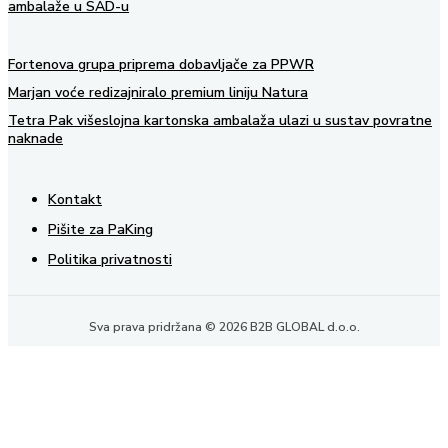
ambalaže u SAD-u
Fortenova grupa priprema dobavljače za PPWR
Marjan voće redizajniralo premium liniju Natura
Tetra Pak višeslojna kartonska ambalaža ulazi u sustav povratne
naknade
Kontakt
Pišite za PaKing
Politika privatnosti
Sva prava pridržana © 2026 B2B GLOBAL d.o.o.