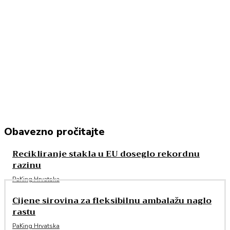
Obavezno pročitajte
Recikliranje stakla u EU doseglo rekordnu
razinu
PaKing Hrvatska
Cijene sirovina za fleksibilnu ambalažu naglo
rastu
PaKing Hrvatska