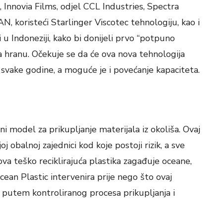
, Innovia Films, odjel CCL Industries, Spectra
 koristeći Starlinger Viscotec tehnologiju, kao i
 u Indoneziji, kako bi donijeli prvo “potpuno
za hranu. Očekuje se da će ova nova tehnologija
 svake godine, a moguće je i povećanje kapaciteta.
i model za prikupljanje materijala iz okoliša. Ovaj
j obalnoj zajednici kod koje postoji rizik, a sve
 ova teško reciklirajuća plastika zagađuje oceane,
ean Plastic intervenira prije nego što ovaj
to putem kontroliranog procesa prikupljanja i