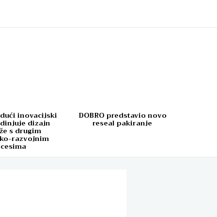
dući inovacijski
DOBRO predstavio novo
dinjuje dizajn
reseal pakiranje
že s drugim
čko-razvojnim
ocesima