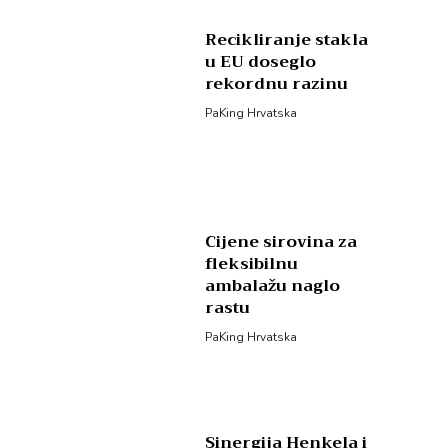
Recikliranje stakla
u EU doseglo
rekordnu razinu
PaKing Hrvatska
Cijene sirovina za
fleksibilnu
ambalažu naglo
rastu
PaKing Hrvatska
Sinergija Henkela i