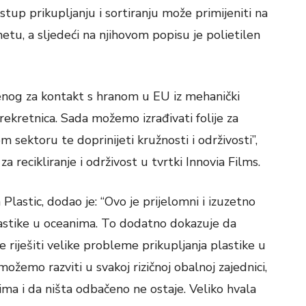
stup prikupljanju i sortiranju može primijeniti na
tu, a sljedeći na njihovom popisu je polietilen
renog za kontakt s hranom u EU iz mehanički
ekretnica. Sada možemo izrađivati ​​folije za
sektoru te doprinijeti kružnosti i održivosti”,
a recikliranje i održivost u tvrtki Innovia Films.
Plastic, dodao je: “Ovo je prijelomni i izuzetno
lastike u oceanima. To dodatno dokazuje da
riješiti velike probleme prikupljanja plastike u
žemo razviti u svakoj rizičnoj obalnoj zajednici,
ima i da ništa odbačeno ne ostaje. Veliko hvala