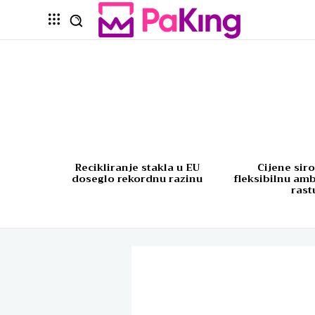
Recikliranje stakla u EU
Cijene sir
doseglo rekordnu razinu
fleksibilnu am
rast