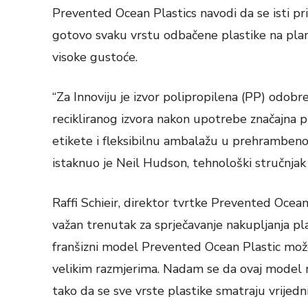
Prevented Ocean Plastics navodi da se isti pri
gotovo svaku vrstu odbačene plastike na plane
visoke gustoće.
“Za Innoviju je izvor polipropilena (PP) odob
recikliranog izvora nakon upotrebe značajna pr
etikete i fleksibilnu ambalažu u prehrambenom 
istaknuo je Neil Hudson, tehnološki stručnjak z
Raffi Schieir, direktor tvrtke Prevented Ocean 
važan trenutak za sprječavanje nakupljanja p
franšizni model Prevented Ocean Plastic može 
velikim razmjerima. Nadam se da ovaj model mo
tako da se sve vrste plastike smatraju vrijedn