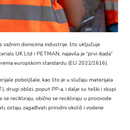
s važnim dionicima industrije, što uključuje
rials UK Ltd i PETMAN, najavila je “prvi ikada”
an prema europskom standardu (EU 2022/1616).
rijale poboljšale, kao što je u slučaju materijala
, drugi oblici, poput PP-a, i dalje su teški i skupi
 se recikliraju, obično se recikliraju u proizvode
i, ostaju zagađivati ​​prirodni okoliš i vodene