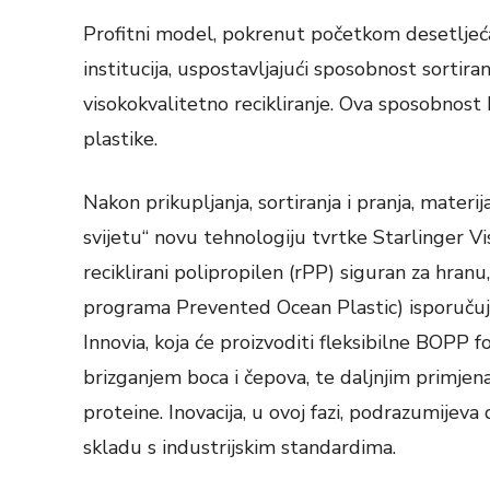
Profitni model, pokrenut početkom desetljeća,
institucija, uspostavljajući sposobnost sortiran
visokokvalitetno recikliranje. Ova sposobnost 
plastike.
Nakon prikupljanja, sortiranja i pranja, mate
svijetu“ novu tehnologiju tvrtke Starlinger Vis
reciklirani polipropilen (rPP) siguran za hran
programa Prevented Ocean Plastic) isporučuj
Innovia, koja će proizvoditi fleksibilne BOPP fo
brizganjem boca i čepova, te daljnjim primjena
proteine. Inovacija, u ovoj fazi, podrazumijeva
skladu s industrijskim standardima.