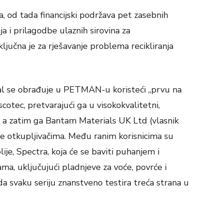
 od tada financijski podržava pet zasebnih
ja i prilagodbe ulaznih sirovina za
ključna je za rješavanje problema recikliranja
rijal se obrađuje u PETMAN-u koristeći „prvu na
cotec, pretvarajući ga u visokokvalitetni,
u, a zatim ga Bantam Materials UK Ltd (vlasnik
e otkupljivačima. Među ranim korisnicima su
lije, Spectra, koja će se baviti puhanjem i
ma, uključujući pladnjeve za voće, povrće i
 da svaku seriju znanstveno testira treća strana u