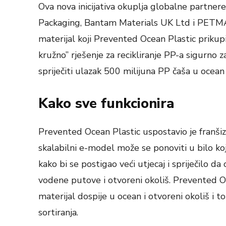
Ova nova inicijativa okuplja globalne partnere
Packaging, Bantam Materials UK Ltd i PETMAN,
materijal koji Prevented Ocean Plastic prikupi
kružno” rješenje za recikliranje PP-a sigurno 
spriječiti ulazak 500 milijuna PP čaša u ocean
Kako sve funkcionira
Prevented Ocean Plastic uspostavio je franšizn
skalabilni e-model može se ponoviti u bilo kojo
kako bi se postigao veći utjecaj i spriječilo da
vodene putove i otvoreni okoliš. Prevented Oc
materijal dospije u ocean i otvoreni okoliš i 
sortiranja.