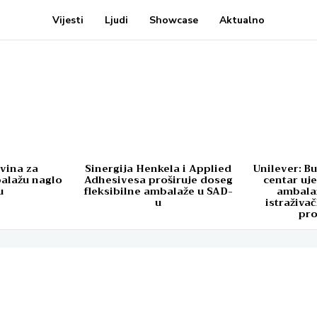
Vijesti
Ljudi
Showcase
Aktualno
ovina za
Sinergija Henkela i Applied
Unilever: Bu
balažu naglo
Adhesivesa proširuje doseg
centar uje
u
fleksibilne ambalaže u SAD-
ambala
u
istraživa
pr