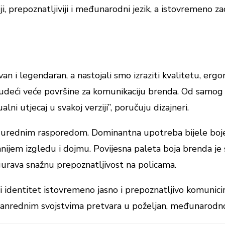
ji, prepoznatljiviji i međunarodni jezik, a istovremeno z
van i legendaran, a nastojali smo izraziti kvalitetu, er
nudeći veće površine za komunikaciju brenda. Od samog p
ni utjecaj u svakoj verziji”, poručuju dizajneri.
m i urednim rasporedom. Dominantna upotreba bijele boje
ranijem izgledu i dojmu. Povijesna paleta boja brenda j
igurava snažnu prepoznatljivost na policama.
ju i identitet istovremeno jasno i prepoznatljivo komun
vanrednim svojstvima pretvara u poželjan, međunarodno o