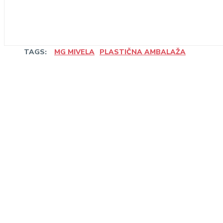
TAGS:
MG MIVELA
PLASTIČNA AMBALAŽA
Share
Linkedin
Facebook
Wha