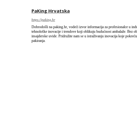
PaKing Hrvatska
https://paking.hr
Dobrodošli na paking.hr, vodeći izvor informacija za profesionalce u industr
tehnološke inovacije i trendove koji oblikuju budućnost ambalaže. Bez obzir
insajderske uvide. Pridružite nam se u istraživanju inovacija koje pokreću 
pakiranja.