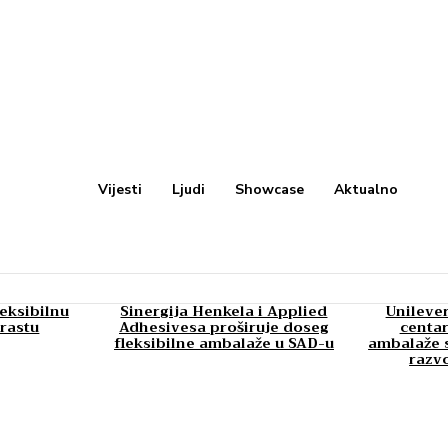
Vijesti
Ljudi
Showcase
Aktualno
leksibilnu
Sinergija Henkela i Applied
Unilever
rastu
Adhesivesa proširuje doseg
centar
fleksibilne ambalaže u SAD-u
ambalaže s
razv