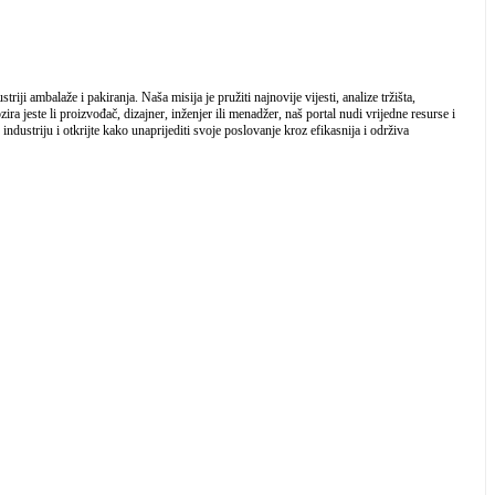
iji ambalaže i pakiranja. Naša misija je pružiti najnovije vijesti, analize tržišta,
a jeste li proizvođač, dizajner, inženjer ili menadžer, naš portal nudi vrijedne resurse i
industriju i otkrijte kako unaprijediti svoje poslovanje kroz efikasnija i održiva