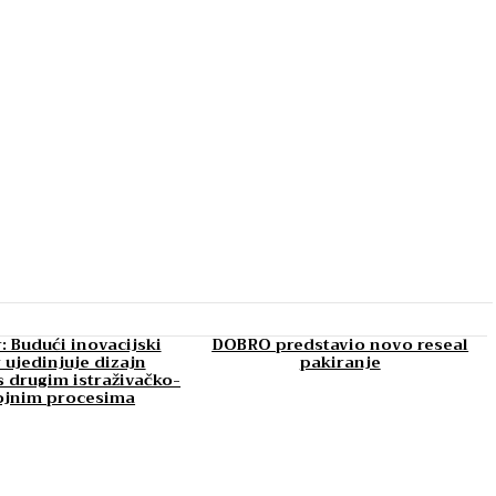
: Budući inovacijski
DOBRO predstavio novo reseal
 ujedinjuje dizajn
pakiranje
 drugim istraživačko-
ojnim procesima