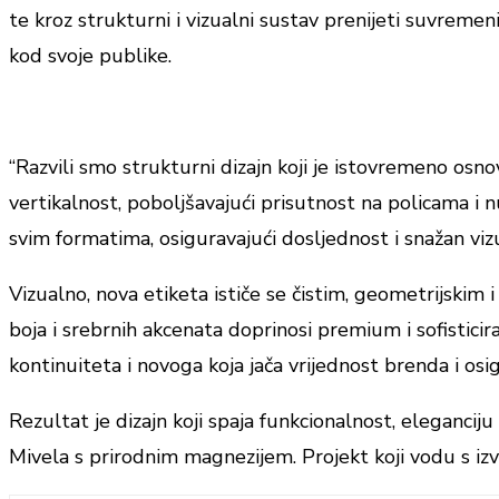
te kroz strukturni i vizualni sustav prenijeti suvremeni
kod svoje publike.
“Razvili smo strukturni dizajn koji je istovremeno osno
vertikalnost, poboljšavajući prisutnost na policama i 
svim formatima, osiguravajući dosljednost i snažan vizual
Vizualno, nova etiketa ističe se čistim, geometrijski
boja i srebrnih akcenata doprinosi premium i sofistici
kontinuiteta i novoga koja jača vrijednost brenda i os
Rezultat je dizajn koji spaja funkcionalnost, eleganci
Mivela s prirodnim magnezijem. Projekt koji vodu s iz