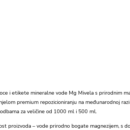
 boce i etikete mineralne vode Mg Mivela s prirodnim ma
u smjelom premium repozicioniranju na međunarodnoj razi
lagodbama za veličine od 1000 ml i 500 ml.
enost proizvoda – vode prirodno bogate magnezijem, s d