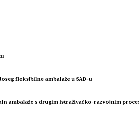
u
tu
 doseg fleksibilne ambalaže u SAD-u
izajn ambalaže s drugim istraživačko-razvojnim proc