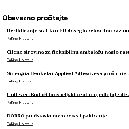
Obavezno pročitajte
Recikliranje stakla u EU doseglo rekordnu razin
PaKing Hrvatska
Cijene sirovina za fleksibilnu ambalažu naglo ras
PaKing Hrvatska
Sinergija Henkela i Applied Adhesivesa proširuje
PaKing Hrvatska
Unilever: Budući inovacijski centar ujedinjuje d
PaKing Hrvatska
DOBRO predstavio novo reseal pakiranje
PaKing Hrvatska