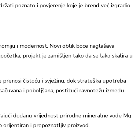
adržati poznato i povjerenje koje je brend već izgradio
gonomiju i modernost. Novi oblik boce naglašava
očetka, projekt je zamišljen tako da se lako skalira u
 prenosi čistoću i svježinu, dok strateška upotreba
e sačuvana i poboljšana, postižući ravnotežu između
icirajući dodanu vrijednost prirodne mineralne vode Mg
rijentiran i prepoznatljiv proizvod.