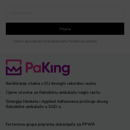
Prijava
Klikom na kvadratić prihvaćate našu Politiku privatnosti
Recikliranje stakla u EU doseglo rekordnu razinu
Cijene sirovina za fleksibilnu ambalažu naglo rastu
Sinergija Henkela i Applied Adhesivesa proširuje doseg
fleksibilne ambalaže u SAD-u
Fortenova grupa priprema dobavljače za PPWR