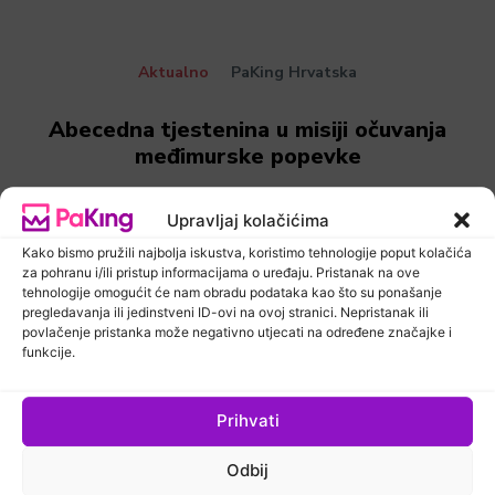
Aktualno
PaKing Hrvatska
Abecedna tjestenina u misiji očuvanja
međimurske popevke
Upravljaj kolačićima
Kako bismo pružili najbolja iskustva, koristimo tehnologije poput kolačića
za pohranu i/ili pristup informacijama o uređaju. Pristanak na ove
tehnologije omogućit će nam obradu podataka kao što su ponašanje
pregledavanja ili jedinstveni ID-ovi na ovoj stranici. Nepristanak ili
povlačenje pristanka može negativno utjecati na određene značajke i
funkcije.
Prihvati
Aktualno
PaKing Hrvatska
Odbij