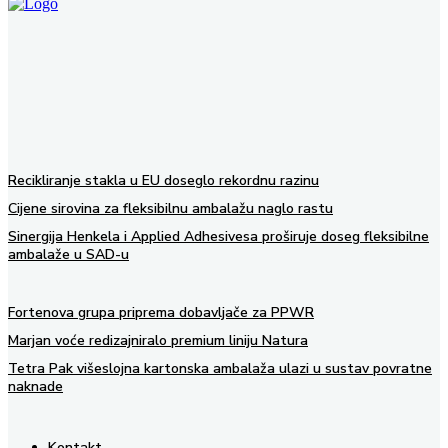
Recikliranje stakla u EU doseglo rekordnu razinu
Cijene sirovina za fleksibilnu ambalažu naglo rastu
Sinergija Henkela i Applied Adhesivesa proširuje doseg fleksibilne
ambalaže u SAD-u
Fortenova grupa priprema dobavljače za PPWR
Marjan voće redizajniralo premium liniju Natura
Tetra Pak višeslojna kartonska ambalaža ulazi u sustav povratne
naknade
Kontakt