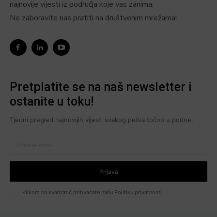
najnovije vijesti iz područja koje vas zanima.
Ne zaboravite nas pratiti na društvenim mrežama!
Pretplatite se na naš newsletter i
ostanite u toku!
Tjedni pregled najnovijih vijesti svakog petka točno u podne.
Prijava
Klikom na kvadratić prihvaćate našu Politiku privatnosti