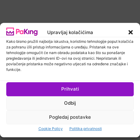
Upravljaj kolačićima
Kako bismo pružili najbolja iskustva, koristimo tehnologije poput kolačića
Newsletter
PaKing Hrvatska
za pohranu i/ili pristup informacijama o uređaju. Pristanak na ove
tehnologije omogućit će nam obradu podataka kao što su ponašanje
pregledavanja ili jedinstveni ID-ovi na ovoj stranici. Nepristanak ili
Kaufland predstavio prvi multi-feed
povlačenje pristanka može negativno utjecati na određene značajke i
Tomra R2 sustav
funkcije.
Prihvati
Odbij
Pogledaj postavke
Cookie Policy
Politika privatnosti