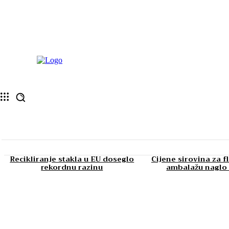
Recikliranje stakla u EU doseglo
Cijene sirovina za f
rekordnu razinu
ambalažu naglo 