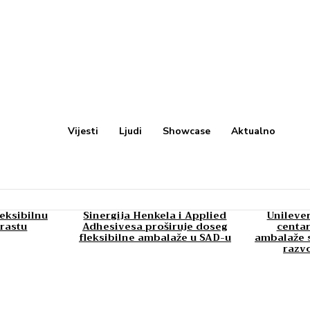
Vijesti
Ljudi
Showcase
Aktualno
leksibilnu
Sinergija Henkela i Applied
Unilever
rastu
Adhesivesa proširuje doseg
centar
fleksibilne ambalaže u SAD-u
ambalaže s
razv