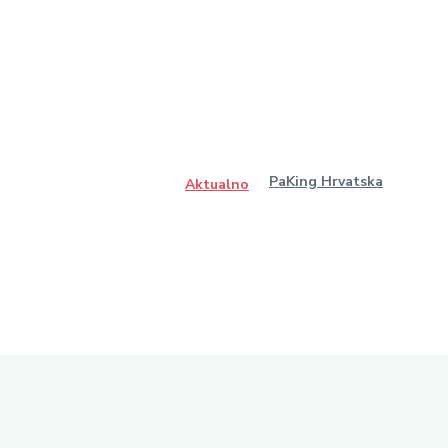
PaKing Hrvatska
Aktualno
Pretplatite se na na
Tjedni pregled najnovijih vijesti s