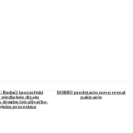
: Budući inovacijski
DOBRO predstavio novo reseal
 ujedinjuje dizajn
pakiranje
 drugim istraživačko-
ojnim procesima