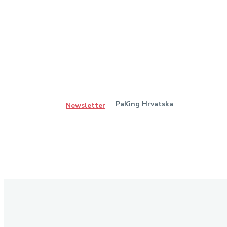
PaKing Hrvatska
Newsletter
Ostanimo u kontaktu
Pretplatite se na naš newsletter kako biste primali najnovije