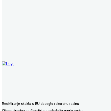
vijesti iz područja koje vas zanima.
Ne zaboravite nas pratiti na društvenim mrežama!
Recikliranje stakla u EU doseglo rekordnu razinu
Cijene sirovina za fleksibilnu ambalažu naglo rastu