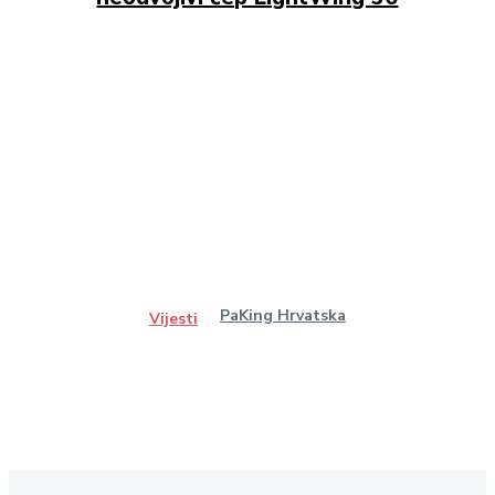
PaKing Hrvatska
Vijesti
Ostanimo u kontaktu