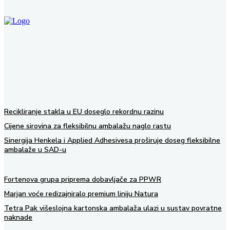
Klikom na kvadratić prihvaćate našu Politiku privatnosti
Recikliranje stakla u EU doseglo rekordnu razinu
Cijene sirovina za fleksibilnu ambalažu naglo rastu
Sinergija Henkela i Applied Adhesivesa proširuje doseg fleksibilne
ambalaže u SAD-u
Fortenova grupa priprema dobavljače za PPWR
Marjan voće redizajniralo premium liniju Natura
Tetra Pak višeslojna kartonska ambalaža ulazi u sustav povratne
naknade