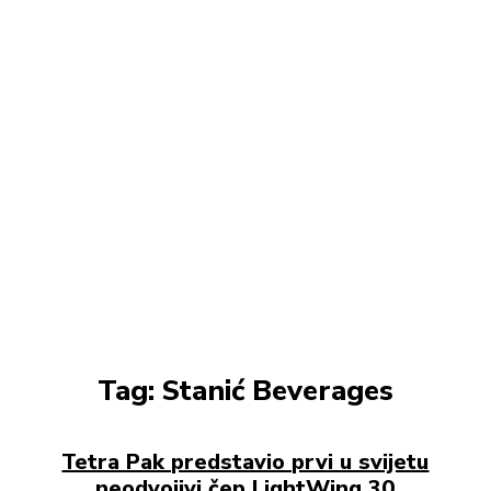
Tag:
Stanić Beverages
Tetra Pak predstavio prvi u svijetu
neodvojivi čep LightWing 30