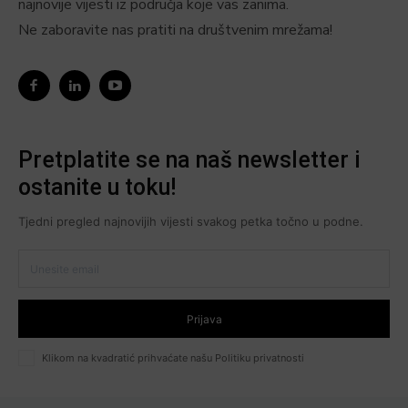
najnovije vijesti iz područja koje vas zanima.
Ne zaboravite nas pratiti na društvenim mrežama!
Pretplatite se na naš newsletter i
ostanite u toku!
Tjedni pregled najnovijih vijesti svakog petka točno u podne.
Prijava
Klikom na kvadratić prihvaćate našu Politiku privatnosti