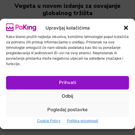
Vegeta u novom izdanju za osvajanje
globalnog tržišta
Upravljaj kolačićima
Kako bismo pružili najbolja iskustva, koristimo tehnologije poput kolačića
za pohranu i/ili pristup informacijama o uređaju. Pristanak na ove
tehnologije omogućit će nam obradu podataka kao što su ponašanje
pregledavanja ili jedinstveni ID-ovi na ovoj stranici. Nepristanak ili
povlačenje pristanka može negativno utjecati na određene značajke i
funkcije.
Prihvati
Vijesti
PaKing Hrvatska
Odbij
Pogledaj postavke
Vegeta BIO limitiranim pakiranjem
odaje počast ravnopravnosti žena
Cookie Policy
Politika privatnosti