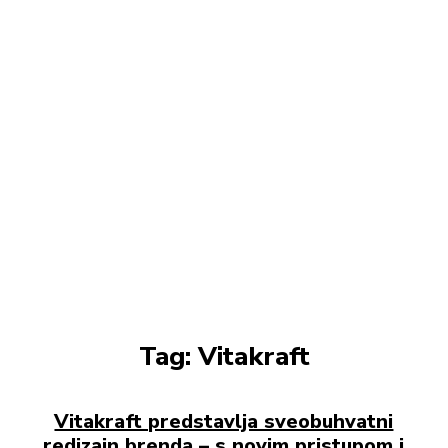
Tag:
Vitakraft
Vitakraft predstavlja sveobuhvatni
redizajn brenda – s novim pristupom i