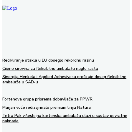
Recikliranje stakla u EU doseglo rekordnu razinu
Cijene sirovina za fleksibilnu ambalažu naglo rastu
Sinergija Henkela i Applied Adhesivesa proširuje doseg fleksibilne
ambalaže u SAD-u
Fortenova grupa priprema dobavljače za PPWR
Marjan voće redizajniralo premium liniju Natura
Tetra Pak višeslojna kartonska ambalaža ulazi u sustav povratne
naknade