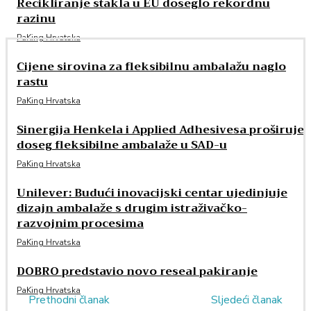
Recikliranje stakla u EU doseglo rekordnu
razinu
PaKing Hrvatska
Cijene sirovina za fleksibilnu ambalažu naglo
rastu
PaKing Hrvatska
Sinergija Henkela i Applied Adhesivesa proširuje
doseg fleksibilne ambalaže u SAD-u
PaKing Hrvatska
Unilever: Budući inovacijski centar ujedinjuje
dizajn ambalaže s drugim istraživačko-
razvojnim procesima
PaKing Hrvatska
DOBRO predstavio novo reseal pakiranje
PaKing Hrvatska
Prethodni članak
Sljedeći članak