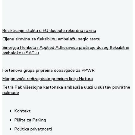
Recikliranje stakla u EU doseglo rekordnu razinu
Cijene sirovina za fleksibilnu ambalažu naglo rastu
Sinergija Henkela i Applied Adhesivesa proširuje doseg fleksibilne
ambalaže u SAD-u
Fortenova grupa priprema dobavljače za PPWR
Marjan voće redizajniralo premium liniju Natura
Tetra Pak višeslojna kartonska ambalaža ulazi u sustav povratne
naknade
Kontakt
Pišite za PaKing
Politika privatnosti