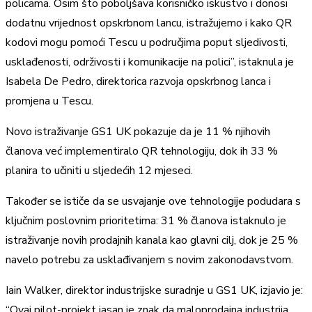
policama. Osim što poboljšava korisničko iskustvo i donosi
dodatnu vrijednost opskrbnom lancu, istražujemo i kako QR
kodovi mogu pomoći Tescu u područjima poput sljedivosti,
usklađenosti, održivosti i komunikacije na polici”, istaknula je
Isabela De Pedro, direktorica razvoja opskrbnog lanca i
promjena u Tescu.
Novo istraživanje GS1 UK pokazuje da je 11 % njihovih
članova već implementiralo QR tehnologiju, dok ih 33 %
planira to učiniti u sljedećih 12 mjeseci.
Također se ističe da se usvajanje ove tehnologije podudara s
ključnim poslovnim prioritetima: 31 % članova istaknulo je
istraživanje novih prodajnih kanala kao glavni cilj, dok je 25 %
navelo potrebu za usklađivanjem s novim zakonodavstvom.
Iain Walker, direktor industrijske suradnje u GS1 UK, izjavio je:
“Ovaj pilot-projekt jasan je znak da maloprodajna industrija