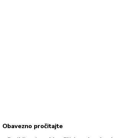
Linkedin
Facebook
WhatsApp
Email
Obavezno pročitajte