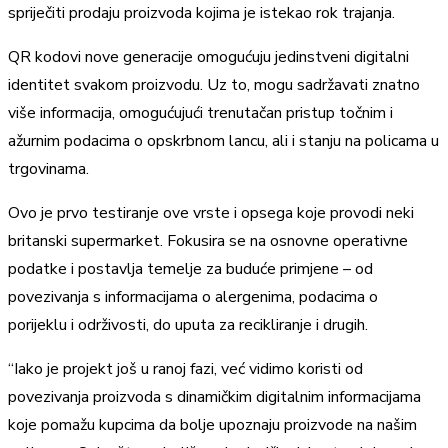
spriječiti prodaju proizvoda kojima je istekao rok trajanja.
QR kodovi nove generacije omogućuju jedinstveni digitalni
identitet svakom proizvodu. Uz to, mogu sadržavati znatno
više informacija, omogućujući trenutačan pristup točnim i
ažurnim podacima o opskrbnom lancu, ali i stanju na policama u
trgovinama.
Ovo je prvo testiranje ove vrste i opsega koje provodi neki
britanski supermarket. Fokusira se na osnovne operativne
podatke i postavlja temelje za buduće primjene – od
povezivanja s informacijama o alergenima, podacima o
porijeklu i održivosti, do uputa za recikliranje i drugih.
“Iako je projekt još u ranoj fazi, već vidimo koristi od
povezivanja proizvoda s dinamičkim digitalnim informacijama
koje pomažu kupcima da bolje upoznaju proizvode na našim