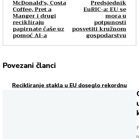
McDonald’s, Costa
Predsjednik
Coffee, Pret a
EuRIC-a: EU se
Manger i drugi
mora u
recikliraju
potpunosti
papirnate čaše uz
posvetiti kružnom
pomoć AI-a
gospodarstvu
Povezani članci
Recikliranje stakla u EU doseglo rekordnu
razinu
Cijene sirovina za fleksibilnu ambalažu naglo
rastu
Sinergija Henkela i Applied Adhesivesa
P
proširuje doseg fleksibilne ambalaže u SAD-
u
n