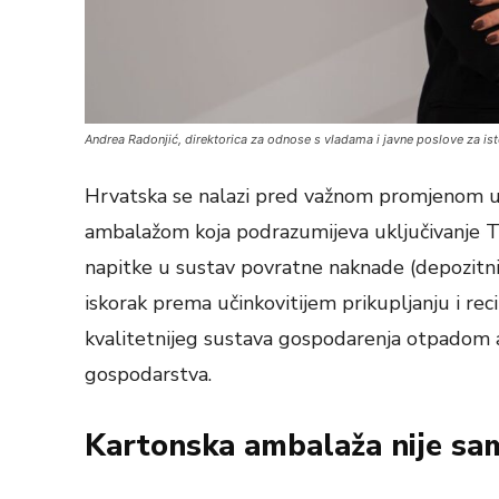
Andrea Radonjić, direktorica za odnose s vladama i javne poslove za is
Hrvatska se nalazi pred važnom promjenom 
ambalažom koja podrazumijeva uključivanje T
napitke u sustav povratne naknade (depozitni s
iskorak prema učinkovitijem prikupljanju i rec
kvalitetnijeg sustava gospodarenja otpadom a
gospodarstva.
Kartonska ambalaža nije sa