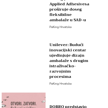
Applied Adhesivesa
proširuje doseg
fleksibilne
ambalaže u SAD-u
PaKing Hrvatska
Unilever: Budući
inovacijski centar
ujedinjuje dizajn
ambalaže s drugim
istraživačko-
razvojnim
procesima
PaKing Hrvatska
DOBRO predstavio