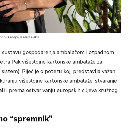
točnu Europu u Tetra Paku
u sustavu gospodarenja ambalažom i otpadnom
etra Pak višeslojne kartonske ambalaže za
istem). Riječ je o potezu koji predstavlja važan
ikliranju višeslojne kartonske ambalaže, stvaranje
li i prema ostvarivanju europskih ciljeva kružnog
mo “spremnik”