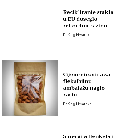
Recikliranje stakla
u EU doseglo
rekordnu razinu
PaKing Hrvatska
Cijene sirovina za
fleksibilnu
ambalažu naglo
rastu
PaKing Hrvatska
Sinergija Henkela i