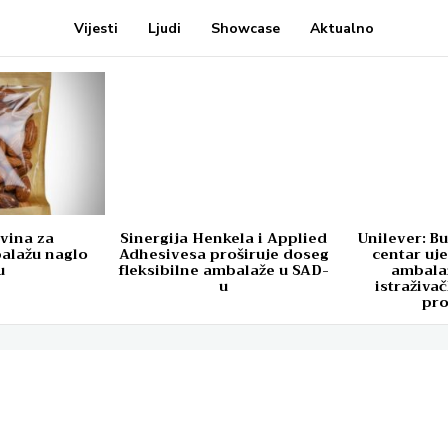
Vijesti
Ljudi
Showcase
Aktualno
ovina za
Sinergija Henkela i Applied
Unilever: Bu
balažu naglo
Adhesivesa proširuje doseg
centar uje
u
fleksibilne ambalaže u SAD-
ambala
u
istraživa
pr