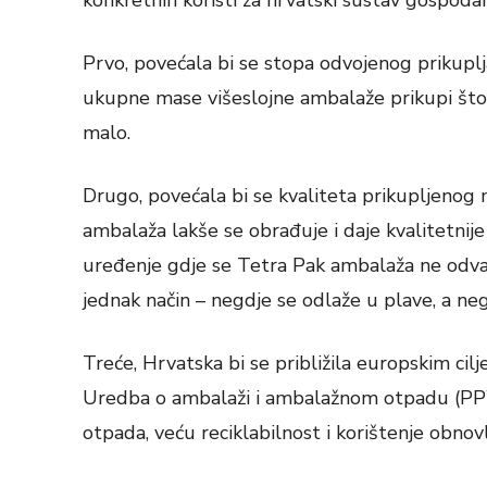
konkretnih koristi za hrvatski sustav gospod
Prvo, povećala bi se stopa odvojenog prikupl
ukupne mase višeslojne ambalaže prikupi što 
malo.
Drugo, povećala bi se kvaliteta prikupljenog ma
ambalaža lakše se obrađuje i daje kvalitetnij
uređenje gdje se Tetra Pak ambalaža ne odva
jednak način – negdje se odlaže u plave, a ne
Treće, Hrvatska bi se približila europskim ci
Uredba o ambalaži i ambalažnom otpadu (PPW
otpada, veću reciklabilnost i korištenje obnovlj