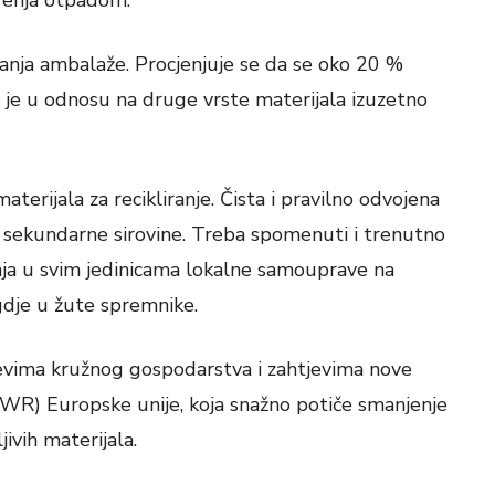
arenja otpadom.
janja ambalaže. Procjenjuje se da se oko 20 %
je u odnosu na druge vrste materijala izuzetno
terijala za recikliranje. Čista i pravilno odvojena
e sekundarne sirovine. Treba spomenuti i trenutno
ja u svim jedinicama lokalne samouprave na
gdje u žute spremnike.
ljevima kružnog gospodarstva i zahtjevima nove
R) Europske unije, koja snažno potiče smanjenje
ivih materijala.