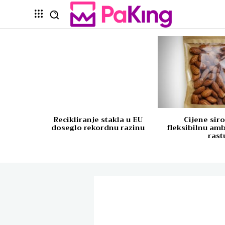
Recikliranje stakla u EU
Cijene sir
doseglo rekordnu razinu
fleksibilnu am
rast