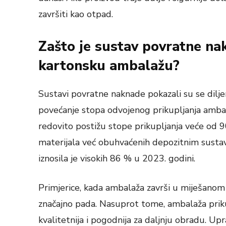
završiti kao otpad.
Zašto je sustav povratne na
kartonsku ambalažu?
Sustavi povratne naknade pokazali su se dilje
povećanje stopa odvojenog prikupljanja ambal
redovito postižu stope prikupljanja veće od 90
materijala već obuhvaćenih depozitnim susta
iznosila je visokih 86 % u 2023. godini.
Primjerice, kada ambalaža završi u miješanom o
značajno pada. Nasuprot tome, ambalaža prikup
kvalitetnija i pogodnija za daljnju obradu. Up