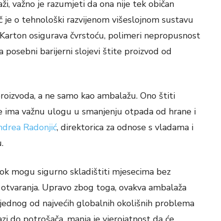
, važno je razumjeti da ona nije tek običan
ječ je o tehnološki razvijenom višeslojnom sustavu
ja. Karton osigurava čvrstoću, polimeri nepropusnost
a posebni barijerni slojevi štite proizvod od
proizvoda, a ne samo kao ambalažu. Ono štiti
 te ima važnu ulogu u smanjenju otpada od hrane i
drea Radonjić
, direktorica za odnose s vladama i
.
i sok mogu sigurno skladištiti mjesecima bez
 otvaranja. Upravo zbog toga, ovakva ambalaža
 jednog od najvećih globalnih okolišnih problema
azi do potrošača, manja je vjerojatnost da će