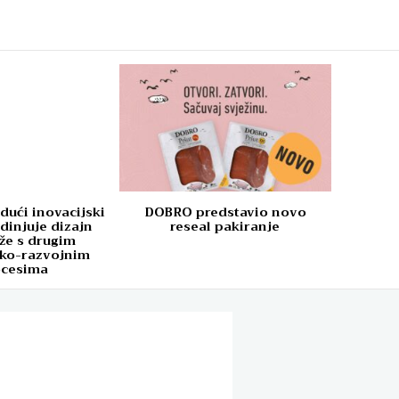
dući inovacijski
DOBRO predstavio novo
dinjuje dizajn
reseal pakiranje
že s drugim
čko-razvojnim
ocesima