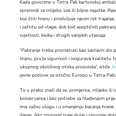
Kada govorimo o Tetra Pak kartonskoj ambalaži
spremnik za mlijeko, sok ili biljne napitke. Ri
koji štiti hranu i produljuje njezin rok trajan
i zaštitu od vlage, dok kod aseptičnih pakiranj
svjetlosti, kisika i drugih vanjskih utjecaja.
“Pakiranje treba promatrati kao sastavni dio 
hranu, pruža sigurnost i osigurava kvalitetu
ukupnog okolišnog otiska proizvoda”, ističe
An
javne poslove za istočnu Europu u Tetra Paku
To u praksi znači da se, primjerice, mlijeko il
konzervansa i bez potrebe za hlađenjem prije
ima važnu ulogu i u smanjenju bacanja hrane,
danas. Ako proizvod traje dulje i sigurnije dol