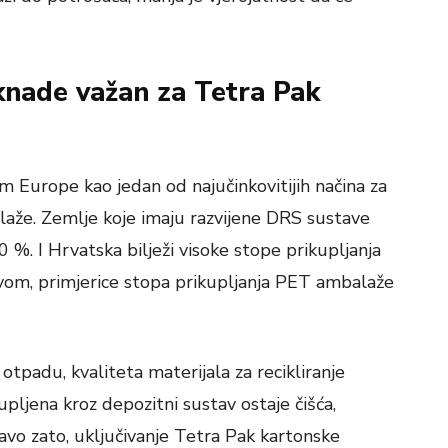
knade važan za Tetra Pak
m Europe kao jedan od najučinkovitijih načina za
aže. Zemlje koje imaju razvijene DRS sustave
 %. I Hrvatska bilježi visoke stope prikupljanja
vom, primjerice stopa prikupljanja PET ambalaže
tpadu, kvaliteta materijala za recikliranje
ljena kroz depozitni sustav ostaje čišća,
ravo zato, uključivanje Tetra Pak kartonske