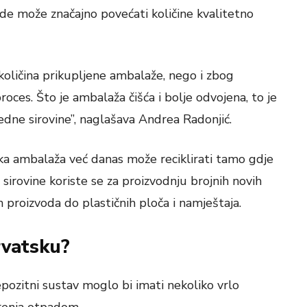
e može značajno povećati količine kvalitetno
količina prikupljene ambalaže, nego i zbog
proces. Što je ambalaža čišća i bolje odvojena, to je
edne sirovine”, naglašava Andrea Radonjić.
ka ambalaža već danas može reciklirati tamo gdje
sirovine koriste se za proizvodnju brojnih novih
 proizvoda do plastičnih ploča i namještaja.
rvatsku?
ozitni sustav moglo bi imati nekoliko vrlo