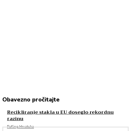
Obavezno pročitajte
Recikliranje stakla u EU doseglo rekordnu
razinu
PaKing Hrvatska