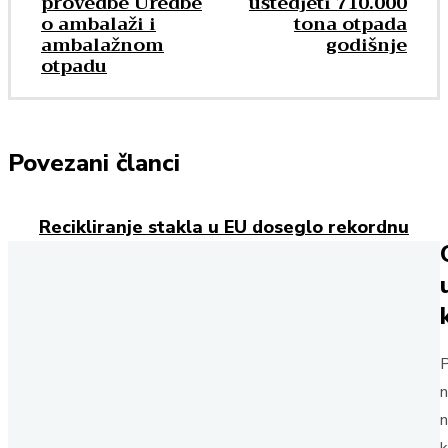
provedbe Uredbe
uštedjeti 710.000
o ambalaži i
tona otpada
ambalažnom
godišnje
otpadu
Povezani članci
Recikliranje stakla u EU doseglo rekordnu
razinu
Cijene sirovina za fleksibilnu ambalažu naglo
rastu
Sinergija Henkela i Applied Adhesivesa
P
proširuje doseg fleksibilne ambalaže u SAD-
u
n
n
Unilever: Budući inovacijski centar ujedinjuje