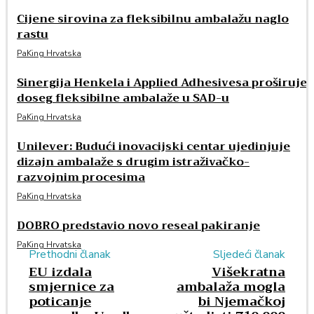
Cijene sirovina za fleksibilnu ambalažu naglo
rastu
PaKing Hrvatska
Sinergija Henkela i Applied Adhesivesa proširuje
doseg fleksibilne ambalaže u SAD-u
PaKing Hrvatska
Unilever: Budući inovacijski centar ujedinjuje
dizajn ambalaže s drugim istraživačko-
razvojnim procesima
PaKing Hrvatska
DOBRO predstavio novo reseal pakiranje
PaKing Hrvatska
Prethodni članak
Sljedeći članak
EU izdala
Višekratna
smjernice za
ambalaža mogla
poticanje
bi Njemačkoj