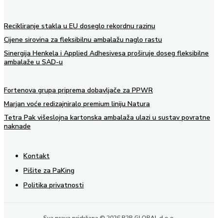
Recikliranje stakla u EU doseglo rekordnu razinu
Cijene sirovina za fleksibilnu ambalažu naglo rastu
Sinergija Henkela i Applied Adhesivesa proširuje doseg fleksibilne
ambalaže u SAD-u
Fortenova grupa priprema dobavljače za PPWR
Marjan voće redizajniralo premium liniju Natura
Tetra Pak višeslojna kartonska ambalaža ulazi u sustav povratne
naknade
Kontakt
Pišite za PaKing
Politika privatnosti