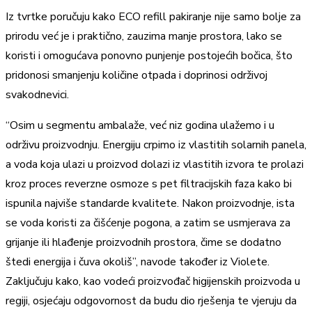
Iz tvrtke poručuju kako ECO refill pakiranje nije samo bolje za
prirodu već je i praktično, zauzima manje prostora, lako se
koristi i omogućava ponovno punjenje postojećih bočica, što
pridonosi smanjenju količine otpada i doprinosi održivoj
svakodnevici.
“Osim u segmentu ambalaže, već niz godina ulažemo i u
održivu proizvodnju. Energiju crpimo iz vlastitih solarnih panela,
a voda koja ulazi u proizvod dolazi iz vlastitih izvora te prolazi
kroz proces reverzne osmoze s pet filtracijskih faza kako bi
ispunila najviše standarde kvalitete. Nakon proizvodnje, ista
se voda koristi za čišćenje pogona, a zatim se usmjerava za
grijanje ili hlađenje proizvodnih prostora, čime se dodatno
štedi energija i čuva okoliš”, navode također iz Violete.
Zaključuju kako, kao vodeći proizvođač higijenskih proizvoda u
regiji, osjećaju odgovornost da budu dio rješenja te vjeruju da