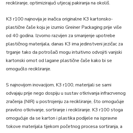
recikliranje, optimizirajući utjecaj pakiranja na okoliš.
K3 r100 najnovija je inačica originalne K3 kartonsko-
plastične čaše koju je izumio Greiner Packaging prije više
od 40 godina. Izvorno razvijen za smanjenje upotrebe
plastičnog materijala, danas K3 ima jedinstveni jezičac za
trganje tako da potrošači mogu intuitivno odvojiti vanjski
kartonski omot od lagane plastične čaše kako bi se
omogućilo recikliranje.
S najnovijom inovacijom, K3 r100, materijali se sami
odvajaju prije nego dospiju u sustav otkrivanja infracrvenog
zračenja (NIR) u postrojenju za recikliranje, što omogućuje
pravilno otkrivanje, sortiranje i recikliranje. K3 r100 stoga
omogućuje da se karton i plastika podijele na ispravne
tokove materijala tijekom početnog procesa sortiranja, a