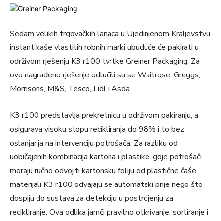
Sedam velikih trgovačkih lanaca u Ujedinjenom Kraljevstvu
instant kaše vlastitih robnih marki ubuduće će pakirati u
održivom rješenju K3 r100 tvrtke Greiner Packaging. Za
ovo nagrađeno rješenje odlučili su se Waitrose, Greggs,
Morrisons, M&S, Tesco, Lidl i Asda.
K3 r100 predstavlja prekretnicu u održivom pakiranju, a
osigurava visoku stopu recikliranja do 98% i to bez
oslanjanja na intervenciju potrošača. Za razliku od
uobičajenih kombinacija kartona i plastike, gdje potrošači
moraju ručno odvojiti kartonsku foliju od plastične čaše,
materijali K3 r100 odvajaju se automatski prije nego što
dospiju do sustava za detekciju u postrojenju za
recikliranje. Ova odlika jamči pravilno otkrivanje, sortiranje i