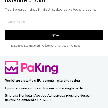
ostanite u toku!
Tjedni pregled najnovijih vijesti svakog petka točno u podne.
Prijava
Klikom na kvadratić prihvaćate našu Politiku privatnosti
Recikliranje stakla u EU doseglo rekordnu razinu
Cijene sirovina za fleksibilnu ambalažu naglo rastu
Sinergija Henkela i Applied Adhesivesa proširuje doseg
fleksibilne ambalaže u SAD-u