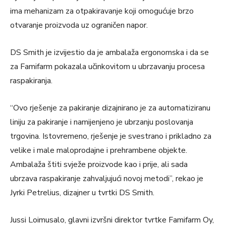
ima mehanizam za otpakiravanje koji omogućuje brzo
otvaranje proizvoda uz ograničen napor.
DS Smith je izvijestio da je ambalaža ergonomska i da se
za Famifarm pokazala učinkovitom u ubrzavanju procesa
raspakiranja.
“Ovo rješenje za pakiranje dizajnirano je za automatiziranu
liniju za pakiranje i namijenjeno je ubrzanju poslovanja
trgovina. Istovremeno, rješenje je svestrano i prikladno za
velike i male maloprodajne i prehrambene objekte.
Ambalaža štiti svježe proizvode kao i prije, ali sada
ubrzava raspakiranje zahvaljujući novoj metodi”, rekao je
Jyrki Petrelius, dizajner u tvrtki DS Smith.
Jussi Loimusalo, glavni izvršni direktor tvrtke Famifarm Oy,