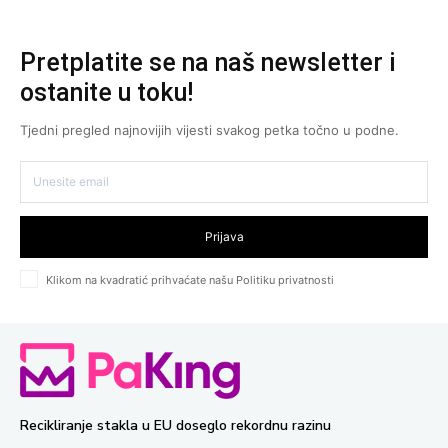
Pretplatite se na naš newsletter i
ostanite u toku!
Tjedni pregled najnovijih vijesti svakog petka točno u podne.
Prijava
Klikom na kvadratić prihvaćate našu Politiku privatnosti
Recikliranje stakla u EU doseglo rekordnu razinu