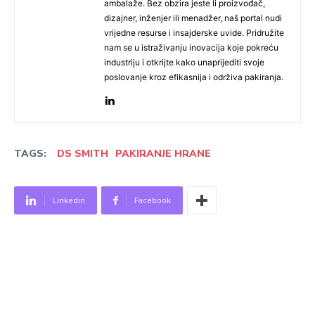
ambalaže. Bez obzira jeste li proizvođač,
dizajner, inženjer ili menadžer, naš portal nudi
vrijedne resurse i insajderske uvide. Pridružite
nam se u istraživanju inovacija koje pokreću
industriju i otkrijte kako unaprijediti svoje
poslovanje kroz efikasnija i održiva pakiranja.
TAGS:
DS SMITH
PAKIRANJE HRANE
Linkedin
Facebook