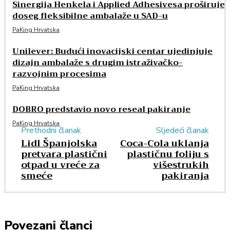
Sinergija Henkela i Applied Adhesivesa proširuje
doseg fleksibilne ambalaže u SAD-u
PaKing Hrvatska
Unilever: Budući inovacijski centar ujedinjuje
dizajn ambalaže s drugim istraživačko-
razvojnim procesima
PaKing Hrvatska
DOBRO predstavio novo reseal pakiranje
PaKing Hrvatska
Prethodni članak
Sljedeći članak
Lidl Španjolska
Coca-Cola uklanja
pretvara plastični
plastičnu foliju s
otpad u vreće za
višestrukih
smeće
pakiranja
Povezani članci