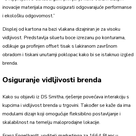
inovacije materijala mogu osigurati odgovarajuće performanse
i ekološku odgovornost.”
Displej od kartona na bazi vlakana dizajniran je za visoku
vidljivost. Predstavlja siluetu boce izrezanu po konturama,
odlikuje ga profinjen offset tisak s lakiranom završnom
obradom i tiskani unutarnji poklopac kako bi se istaknuo izgled
brenda.
Osiguranje vidljivosti brenda
Kako su objavili iz DS Smitha, rješenje povećava interakciju s
kupcima i vidljivost brenda u trgovini. Također se kaže da ima
modularni dizajn koji omogućuje fleksibilno postavljanje i
skalabilnost na temelju maloprodajne lokacije.
Franz Engelhardt, voditelj marketinga za 1664 Blanc u