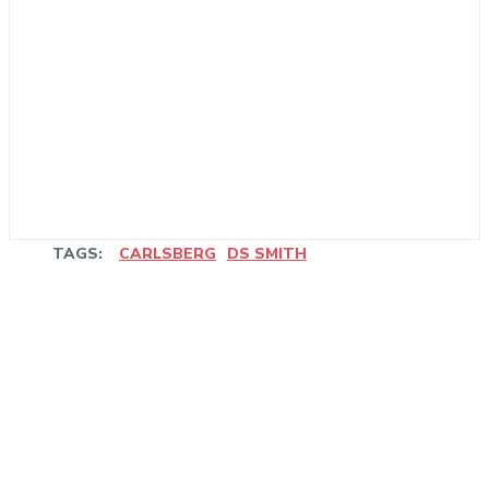
TAGS:
CARLSBERG
DS SMITH
Linkedin
Facebook
WhatsApp
Email