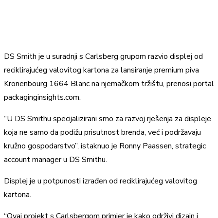
DS Smith je u suradnji s Carlsberg grupom razvio displej od
reciklirajućeg valovitog kartona za lansiranje premium piva
Kronenbourg 1664 Blanc na njemačkom tržištu, prenosi portal
packaginginsights.com.
“U DS Smithu specijalizirani smo za razvoj rješenja za displeje
koja ne samo da podižu prisutnost brenda, već i podržavaju
kružno gospodarstvo”, istaknuo je Ronny Paassen, strategic
account manager u DS Smithu.
Displej je u potpunosti izrađen od reciklirajućeg valovitog
kartona.
“Ovaj projekt s Carlsbergom primjer je kako održivi dizajn i