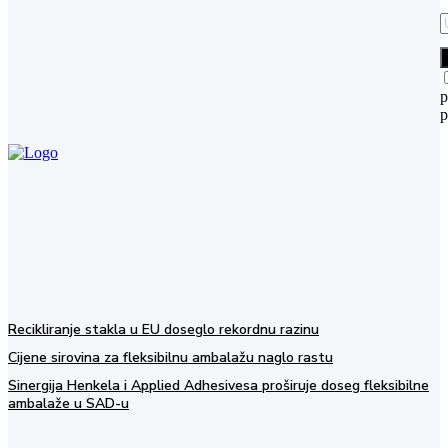
p
p
Recikliranje stakla u EU doseglo rekordnu razinu
Cijene sirovina za fleksibilnu ambalažu naglo rastu
Sinergija Henkela i Applied Adhesivesa proširuje doseg fleksibilne
ambalaže u SAD-u