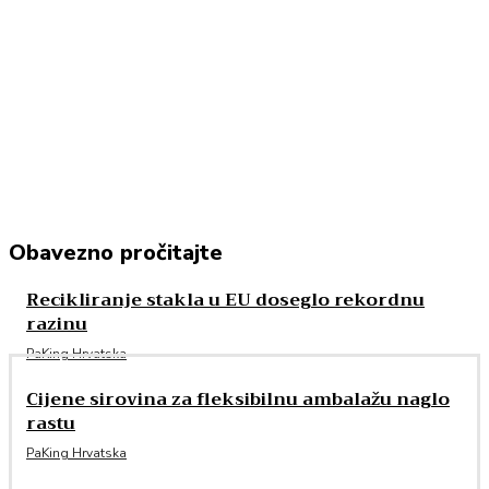
Obavezno pročitajte
Recikliranje stakla u EU doseglo rekordnu
razinu
PaKing Hrvatska
Cijene sirovina za fleksibilnu ambalažu naglo
rastu
PaKing Hrvatska