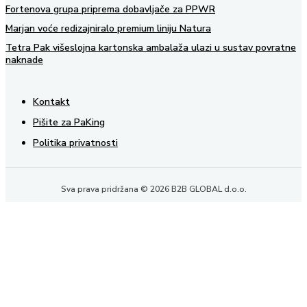
Fortenova grupa priprema dobavljače za PPWR
Marjan voće redizajniralo premium liniju Natura
Tetra Pak višeslojna kartonska ambalaža ulazi u sustav povratne
naknade
Kontakt
Pišite za PaKing
Politika privatnosti
Sva prava pridržana © 2026 B2B GLOBAL d.o.o.