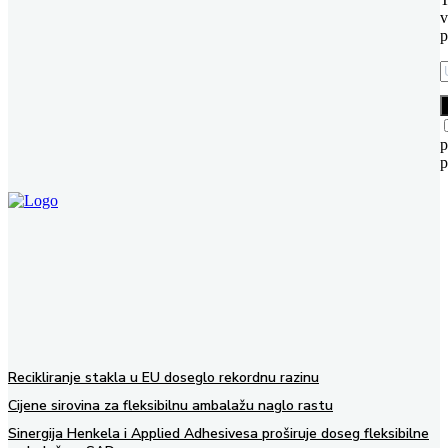
v
p
p
p
Recikliranje stakla u EU doseglo rekordnu razinu
Cijene sirovina za fleksibilnu ambalažu naglo rastu
Sinergija Henkela i Applied Adhesivesa proširuje doseg fleksibilne