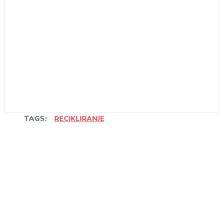
TAGS:
RECIKLIRANJE
Linkedin
Facebook
WhatsApp
Email