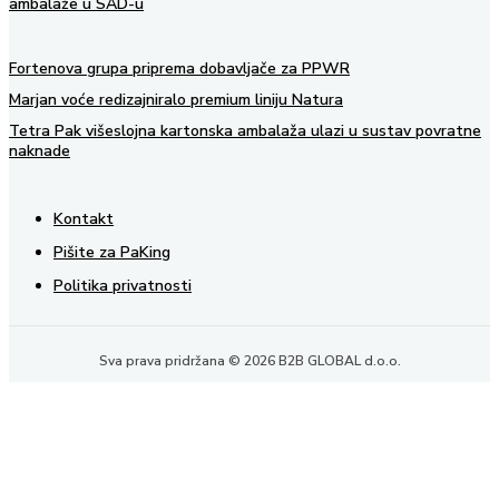
ambalaže u SAD-u
Fortenova grupa priprema dobavljače za PPWR
Marjan voće redizajniralo premium liniju Natura
Tetra Pak višeslojna kartonska ambalaža ulazi u sustav povratne
naknade
Kontakt
Pišite za PaKing
Politika privatnosti
Sva prava pridržana © 2026 B2B GLOBAL d.o.o.