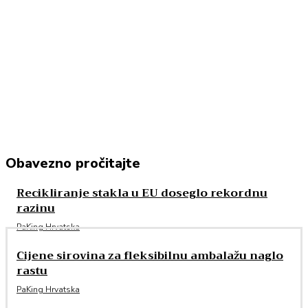
Obavezno pročitajte
Recikliranje stakla u EU doseglo rekordnu
razinu
PaKing Hrvatska
Cijene sirovina za fleksibilnu ambalažu naglo
rastu
PaKing Hrvatska