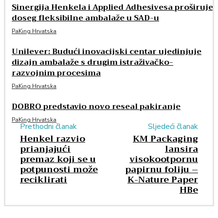
Sinergija Henkela i Applied Adhesivesa proširuje
doseg fleksibilne ambalaže u SAD-u
PaKing Hrvatska
Unilever: Budući inovacijski centar ujedinjuje
dizajn ambalaže s drugim istraživačko-
razvojnim procesima
PaKing Hrvatska
DOBRO predstavio novo reseal pakiranje
PaKing Hrvatska
Prethodni članak
Sljedeći članak
Henkel razvio
KM Packaging
prianjajući
lansira
premaz koji se u
visokootpornu
potpunosti može
papirnu foliju –
reciklirati
K-Nature Paper
HBe