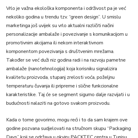
Vrlo je važna ekološka komponenta i održivost pa je već
nekoliko godina u trendu tzv. “green design”. U smislu
marketinga još uvijek su vrlo aktualni različiti načini
personalizacije ambalaže i povezivanje s komunikacijom u
promotivnim akcijama ili nekom interaktivnom
komponentom povezivanja s društvenim mrežama.
Također se već duži niz godina radi i na razvoju pametne
ambalaže (nanotehnologija) koja korisniku signalizira
kvalitetu proizvoda, stupanj zrelosti voća, poželjnu
temperaturu čuvanja ili pripreme i slične funkcionalne
karakteristike. Taj će se segment sigurno dalje razvijati i u
budućnosti nalaziti na gotovo svakom proizvodu.
Kada o tome govorimo, mogu reći i to da sam krajem ove
godine pozvana sudjelovati na stručnom skupu “Packaging
Days” koji se održava u okviru PACKTEC centra u Tunisu,