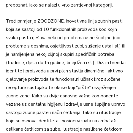
prepoznat, iako se nalazi u vrlo zahtjevnoj kategoriji.
Treći primjer je ZOOBZONE, inovativna linija zubnih pasti,
koja se sastoji od 10 funkcionalnih proizvoda kod kojih
svaka pasta rješava neki od problema usne šupljine (npr.
probleme s desnima, osjetljivost zubi, sušenje usta i sl.) ili
je namijenjena nekoj ciljnoj skupini specifičnih potreba
(trudnice, djeca do tri godine, tinejdžeri i sl.). Dizajn brenda i
identitet proizvoda u prvi plan stavlja dinamično i aktivno
djelovanje proizvoda te funkcionalni učinak kroz složene
recepture sastojaka te okuse koji “pršte” osvježenjem
zubne zone. Kako su dvije osnovne važne komponente
vezane uz dentalnu higijenu i zdravlje usne šupljine upravo
sastojci zubne paste i način četkanja, tako su i ilustracije
koje su osnova identiteta i nosioci vizuala na ambalaži
oslikane četkicom za zube. Ilustracije naslikane četkicom