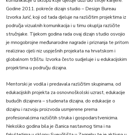
komunikacije u sklopu koje djeluje duži dio svoje karijere.
Godine 2011. pokreće dizajn studio – Design Bureau
Izvorka Jurić, koji od tada djeluje na različitim projektima iz
područja vizualnih komunikacija i u timu okuplja različite
stručnjake. Tijekom godina rada ovaj dizajn studio osvojio
je mnogobrojne međunarodne nagrade i priznanja te pritom
realizirao cijeli niz uspješnih projekata na hrvatskom i
globalnom tržištu. Izvorka često sudjeluje i u edukacijskim
projektima u području dizajna.
Mentorski je vodila i predavala različitim skupinama, od
edukacijskih projekta za osnovnoškolski uzrast, edukacije
budućih dizajnera – studenata dizajna, do edukacije o
dizajnu i razvoju proizvoda usmjerene prema
profesionalcima različitih struka i gospodarstvenicima.
Nekoliko godina bila je članica nastavnog tima i na
fakultetima u sklopu Sveučilišta u Zagrebu te je aktivna u