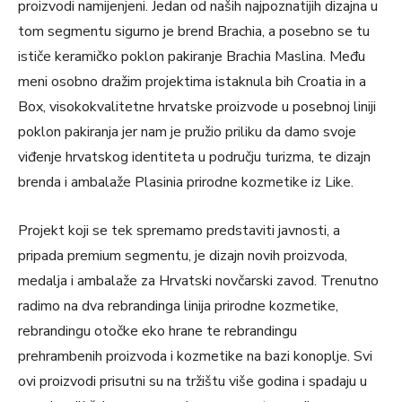
proizvodi namijenjeni. Jedan od naših najpoznatijih dizajna u
tom segmentu sigurno je brend Brachia, a posebno se tu
ističe keramičko poklon pakiranje Brachia Maslina. Među
meni osobno dražim projektima istaknula bih Croatia in a
Box, visokokvalitetne hrvatske proizvode u posebnoj liniji
poklon pakiranja jer nam je pružio priliku da damo svoje
viđenje hrvatskog identiteta u području turizma, te dizajn
brenda i ambalaže Plasinia prirodne kozmetike iz Like.
Projekt koji se tek spremamo predstaviti javnosti, a
pripada premium segmentu, je dizajn novih proizvoda,
medalja i ambalaže za Hrvatski novčarski zavod. Trenutno
radimo na dva rebrandinga linija prirodne kozmetike,
rebrandingu otočke eko hrane te rebrandingu
prehrambenih proizvoda i kozmetike na bazi konoplje. Svi
ovi proizvodi prisutni su na tržištu više godina i spadaju u