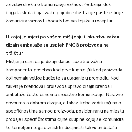
za zube direktno komuniciraju važnost četkanja, dok
bogata skala boja svake pojedine ilustracije paste iz linije
komunicira važnost i bogatstvo sastojaka u recepturi.
U kojoj je mjeri po vašem mišljenju i iskustvu važan
dizajn ambalaže za uspjeh FMCG proizvoda na
tržištu?
Mišljenja sam da je dizajn danas izuzetno važna
komponenta, posebno kod prve kupnje i/ili kod proizvoda
koji nemaju velike budžete za ulaganje u promociju. Kod
takvih je brendova i proizvoda upravo dizajn brenda i
ambalaže često osnovno sredstvo komunikacije. Naravno,
govorimo o dobrom dizajnu, a takav treba voditi računa o
specifičnostima samog proizvoda, pozicioniranju na mjestu
prodaje i specifičnostima ciljne skupine kojoj se komunicira
te temeljem toga osmisliti i dizajnirati takvu ambalažu