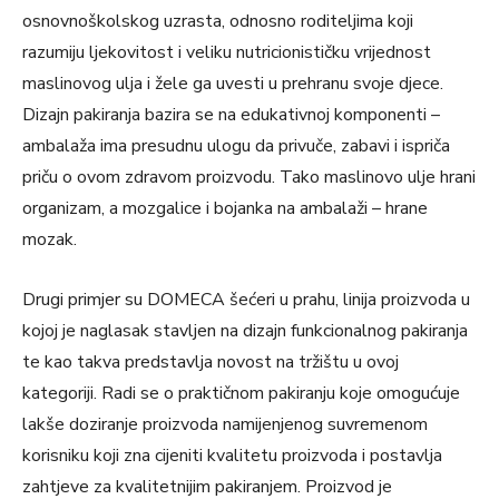
osnovnoškolskog uzrasta, odnosno roditeljima koji
razumiju ljekovitost i veliku nutricionističku vrijednost
maslinovog ulja i žele ga uvesti u prehranu svoje djece.
Dizajn pakiranja bazira se na edukativnoj komponenti –
ambalaža ima presudnu ulogu da privuče, zabavi i ispriča
priču o ovom zdravom proizvodu. Tako maslinovo ulje hrani
organizam, a mozgalice i bojanka na ambalaži – hrane
mozak.
Drugi primjer su DOMECA šećeri u prahu, linija proizvoda u
kojoj je naglasak stavljen na dizajn funkcionalnog pakiranja
te kao takva predstavlja novost na tržištu u ovoj
kategoriji. Radi se o praktičnom pakiranju koje omogućuje
lakše doziranje proizvoda namijenjenog suvremenom
korisniku koji zna cijeniti kvalitetu proizvoda i postavlja
zahtjeve za kvalitetnijim pakiranjem. Proizvod je