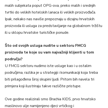
malih subjekata poput OPG-ova, preko malih i srednjih
tvrtki do velikih hotelskih lanaca ili velikih proizvođača.
Ipak, nekako nas naviše prepoznaju u dizajnu hrvatskih
proizvoda ili usluga za predstavljanje na globalnom tržištu
ili u sklopu hrvatske turističke ponude.
Što od svojih usluga nudite u sektoru FMCG
proizvoda te koje su vam najvažniji klijenti u tom
području?
U FMCG sektoru nudimo iste usluge kao i u ostalim
područjima, razlika je u strategiji i komunikaciji koja treba
biti prilagođena široj skupini ljudi. Pritom bih navela tri
primjera koji ilustriraju takve različite pristupe.
Ove godine realizirali smo Brachia KIDS, prvo hrvatsko
maslinovo ulje namijenjeno djeci vrtićkog i