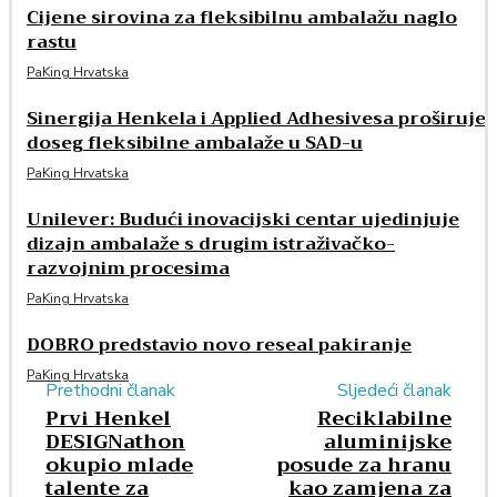
Cijene sirovina za fleksibilnu ambalažu naglo
rastu
PaKing Hrvatska
Sinergija Henkela i Applied Adhesivesa proširuje
doseg fleksibilne ambalaže u SAD-u
PaKing Hrvatska
Unilever: Budući inovacijski centar ujedinjuje
dizajn ambalaže s drugim istraživačko-
razvojnim procesima
PaKing Hrvatska
DOBRO predstavio novo reseal pakiranje
PaKing Hrvatska
Prethodni članak
Sljedeći članak
Prvi Henkel
Reciklabilne
DESIGNathon
aluminijske
okupio mlade
posude za hranu
talente za
kao zamjena za