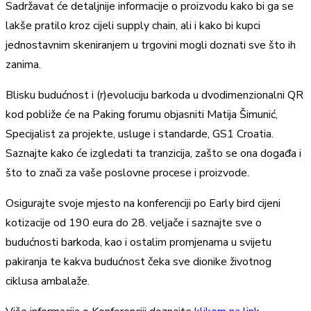
Sadržavat će detaljnije informacije o proizvodu kako bi ga se
lakše pratilo kroz cijeli supply chain, ali i kako bi kupci
jednostavnim skeniranjem u trgovini mogli doznati sve što ih
zanima.
Blisku budućnost i (r)evoluciju barkoda u dvodimenzionalni QR
kod pobliže će na Paking forumu objasniti Matija Šimunić,
Specijalist za projekte, usluge i standarde, GS1 Croatia.
Saznajte kako će izgledati ta tranzicija, zašto se ona događa i
što to znači za vaše poslovne procese i proizvode.
Osigurajte svoje mjesto na konferenciji po Early bird cijeni
kotizacije od 190 eura do 28. veljače i saznajte sve o
budućnosti barkoda, kao i ostalim promjenama u svijetu
pakiranja te kakva budućnost čeka sve dionike životnog
ciklusa ambalaže.