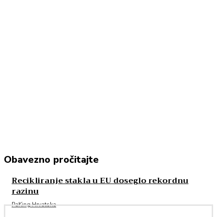
Obavezno pročitajte
Recikliranje stakla u EU doseglo rekordnu
razinu
PaKing Hrvatska