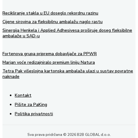
Recikliranje stakla u EU doseglo rekordnu razinu
Cijene sirovina za fleksibilnu ambalažu naglo rastu
Sinergija Henkela i Applied Adhesivesa proširuje doseg fleksibilne
ambalaže u SAD-u
Fortenova grupa priprema dobavljače za PPWR
Marjan voće redizajniralo premium liniju Natura
Tetra Pak višeslojna kartonska ambalaža ulazi u sustav povratne
naknade
Kontakt
Pišite za PaKing
Politika privatnosti
Sva prava pridržana © 2026 B2B GLOBAL d.o.o.