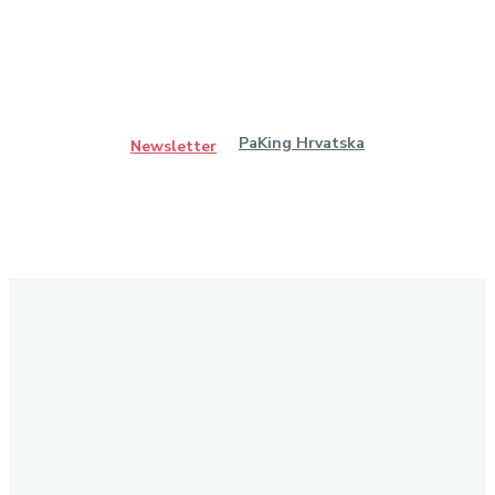
PaKing Hrvatska
Newsletter
Ostanimo u kontaktu
Pretplatite se na naš newsletter kako biste primali najnovije
vijesti iz područja koje vas zanima.
Ne zaboravite nas pratiti na društvenim mrežama!