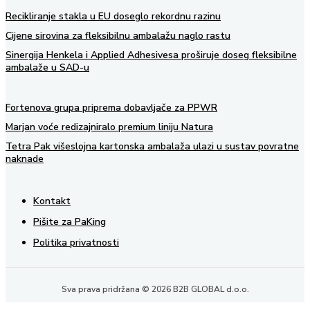
Recikliranje stakla u EU doseglo rekordnu razinu
Cijene sirovina za fleksibilnu ambalažu naglo rastu
Sinergija Henkela i Applied Adhesivesa proširuje doseg fleksibilne
ambalaže u SAD-u
Fortenova grupa priprema dobavljače za PPWR
Marjan voće redizajniralo premium liniju Natura
Tetra Pak višeslojna kartonska ambalaža ulazi u sustav povratne
naknade
Kontakt
Pišite za PaKing
Politika privatnosti
Sva prava pridržana © 2026 B2B GLOBAL d.o.o.