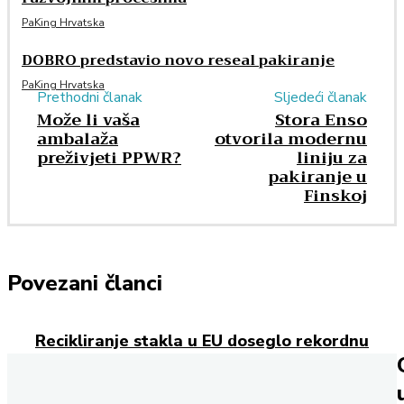
PaKing Hrvatska
DOBRO predstavio novo reseal pakiranje
PaKing Hrvatska
Prethodni članak
Sljedeći članak
Može li vaša
Stora Enso
ambalaža
otvorila modernu
preživjeti PPWR?
liniju za
pakiranje u
Finskoj
Povezani članci
Recikliranje stakla u EU doseglo rekordnu
razinu
Cijene sirovina za fleksibilnu ambalažu naglo