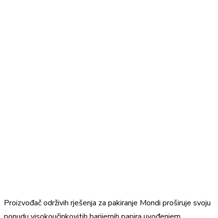
Proizvođač održivih rješenja za pakiranje Mondi proširuje svoju
ponudu visokoučinkovitih barijernih papira uvođenjem