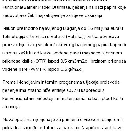
FunctionalBarrier Paper Ultimate, rješenja na bazi papira koje
zadovoljava čak i najzahtjevnije zahtjeve pakiranja.
Nakon prethodno najavljenog ulaganja od 16 milijuna eura u
tehnologiju u tvornicu u Solecu (Poljska), tvrtka povećava
proizvodnju ovog visokoučinkovitog barijernog papira koji nudi
iznimnu zaštitu od kisika, vodene pare i masnoće, s brzinom
prijenosa kisika (OTR) ispod 0,5 cm3/m2d i brzinom prijenosa
vodene pare (WVTR) ispod 0,5 g/m2d.
Prema Mondijevim internim procjenama utjecaja proizvoda,
rješenje ima znatno niže emisije CO2 u usporedbi s
konvencionalnim višeslojnim materijalima na bazi plastike ili
aluminija.
Nova opcija namijenjena je za primjenu s visokom barijerom i
prikladna, između ostalog, za pakiranje štapića instant kave,