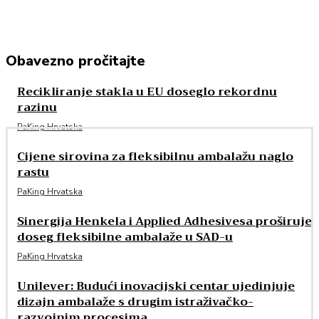
Obavezno pročitajte
Recikliranje stakla u EU doseglo rekordnu
razinu
PaKing Hrvatska
Cijene sirovina za fleksibilnu ambalažu naglo
rastu
PaKing Hrvatska
Sinergija Henkela i Applied Adhesivesa proširuje
doseg fleksibilne ambalaže u SAD-u
PaKing Hrvatska
Unilever: Budući inovacijski centar ujedinjuje
dizajn ambalaže s drugim istraživačko-
razvojnim procesima