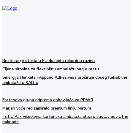
Recikliranje stakla u EU doseglo rekordnu razinu
Cijene sirovina za fleksibilnu ambalažu naglo rastu
Sinergija Henkela i Applied Adhesivesa proširuje doseg fleksibilne
ambalaže u SAD-u
Fortenova grupa priprema dobavljače za PPWR
Marjan voće redizajniralo premium liniju Natura
Tetra Pak višeslojna kartonska ambalaža ulazi u sustav povratne
naknade