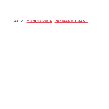
TAGS:
MONDI GRUPA
PAKIRANJE HRANE
Linkedin
Facebook
WhatsApp
Email