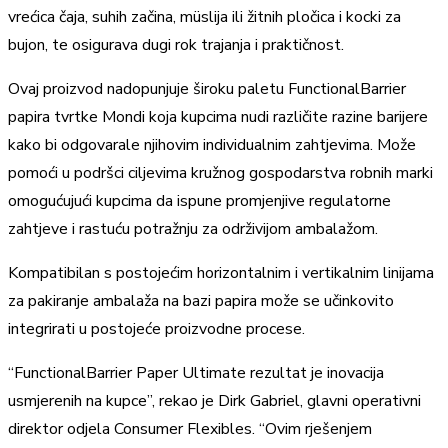
vrećica čaja, suhih začina, müslija ili žitnih pločica i kocki za
bujon, te osigurava dugi rok trajanja i praktičnost.
Ovaj proizvod nadopunjuje široku paletu FunctionalBarrier
papira tvrtke Mondi koja kupcima nudi različite razine barijere
kako bi odgovarale njihovim individualnim zahtjevima. Može
pomoći u podršci ciljevima kružnog gospodarstva robnih marki
omogućujući kupcima da ispune promjenjive regulatorne
zahtjeve i rastuću potražnju za održivijom ambalažom.
Kompatibilan s postojećim horizontalnim i vertikalnim linijama
za pakiranje ambalaža na bazi papira može se učinkovito
integrirati u postojeće proizvodne procese.
“FunctionalBarrier Paper Ultimate rezultat je inovacija
usmjerenih na kupce”, rekao je Dirk Gabriel, glavni operativni
direktor odjela Consumer Flexibles. “Ovim rješenjem