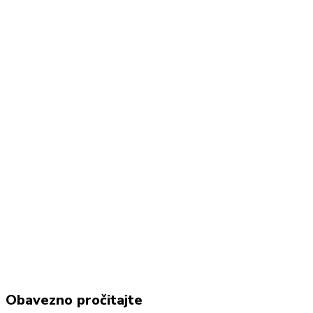
Linkedin
Facebook
WhatsApp
Email
Obavezno pročitajte