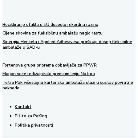
Recikliranje stakla u EU doseglo rekordnu razinu
Cijene sirovina za fleksibilnu ambalažu naglo rastu
Sinergija Henkela i Applied Adhesivesa proširuje doseg fleksibilne
ambalaže u SAD-u
Fortenova grupa priprema dobavljače za PPWR
Marjan voće redizajniralo premium liniju Natura
Tetra Pak višeslojna kartonska ambalaža ulazi u sustav povratne
naknade
Kontakt
Pišite za PaKing
Politika privatnosti