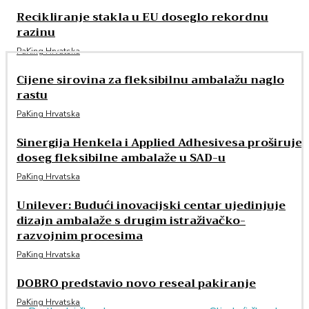
Recikliranje stakla u EU doseglo rekordnu
razinu
PaKing Hrvatska
Cijene sirovina za fleksibilnu ambalažu naglo
rastu
PaKing Hrvatska
Sinergija Henkela i Applied Adhesivesa proširuje
doseg fleksibilne ambalaže u SAD-u
PaKing Hrvatska
Unilever: Budući inovacijski centar ujedinjuje
dizajn ambalaže s drugim istraživačko-
razvojnim procesima
PaKing Hrvatska
DOBRO predstavio novo reseal pakiranje
PaKing Hrvatska