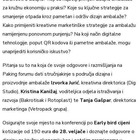
za kružnu ekonomiju u praksi? Koje su ključne strategije za
smanjenje otpada kroz pametan i održiv dizajn ambalaže?
Kako primijeniti kreativne marketinške strategije za ambalažu
namijenjenu ponovnom punjenju? Na koji način digitalne
tehnologije, poput QR kodova ili pametne ambalaže, mogu
unaprijediti korisničko iskustvo?
Pitanja su to na koja će svoje odgovore i razmišljanja na
Paking forumu dati stručnjakinje s područja dizajna i
proizvodnje ambalaže
Izvorka Jurić
, kreativna direktorica (Dig
Studio),
Kristina Kanižaj
, voditeljica odjela istraživanja i
razvoja (Bakrotisak i Rotoplast) te
Tanja Gašpar
, direktorica
marketinga (Vetropack grupa).
Osigurajte svoje mjesto na konferenciji po
Early bird cijeni
kotizacije od 190 eura
do 28. veljače
i doznajte odgovore o