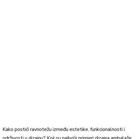
Kako postići ravnotežu između estetike, funkcionalnosti i
održivosti u dizajnu? Koji su najbolji primjeri dizajna ambalaže