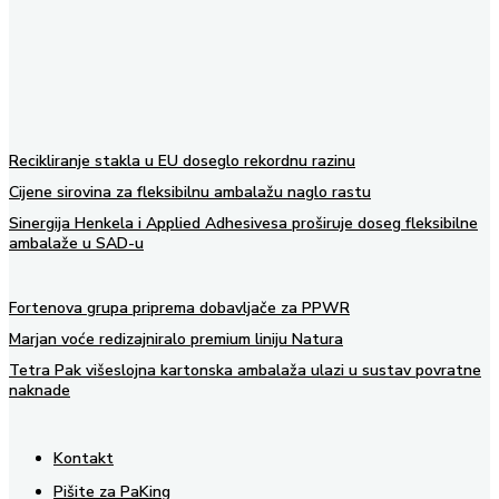
Recikliranje stakla u EU doseglo rekordnu razinu
Cijene sirovina za fleksibilnu ambalažu naglo rastu
Sinergija Henkela i Applied Adhesivesa proširuje doseg fleksibilne
ambalaže u SAD-u
Fortenova grupa priprema dobavljače za PPWR
Marjan voće redizajniralo premium liniju Natura
Tetra Pak višeslojna kartonska ambalaža ulazi u sustav povratne
naknade
Kontakt
Pišite za PaKing