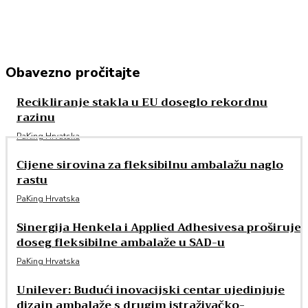
Obavezno pročitajte
Recikliranje stakla u EU doseglo rekordnu
razinu
PaKing Hrvatska
Cijene sirovina za fleksibilnu ambalažu naglo
rastu
PaKing Hrvatska
Sinergija Henkela i Applied Adhesivesa proširuje
doseg fleksibilne ambalaže u SAD-u
PaKing Hrvatska
Unilever: Budući inovacijski centar ujedinjuje
dizajn ambalaže s drugim istraživačko-