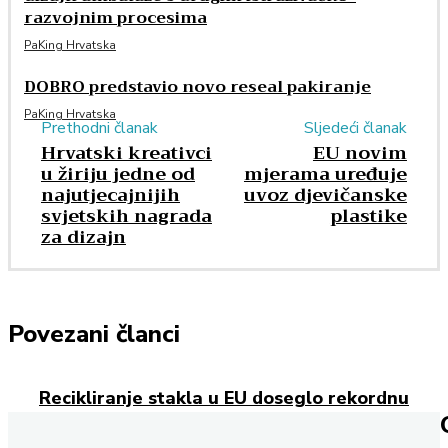
razvojnim procesima
PaKing Hrvatska
DOBRO predstavio novo reseal pakiranje
PaKing Hrvatska
Prethodni članak
Sljedeći članak
Hrvatski kreativci
EU novim
u žiriju jedne od
mjerama uređuje
najutjecajnijih
uvoz djevičanske
svjetskih nagrada
plastike
za dizajn
Povezani članci
Recikliranje stakla u EU doseglo rekordnu
razinu