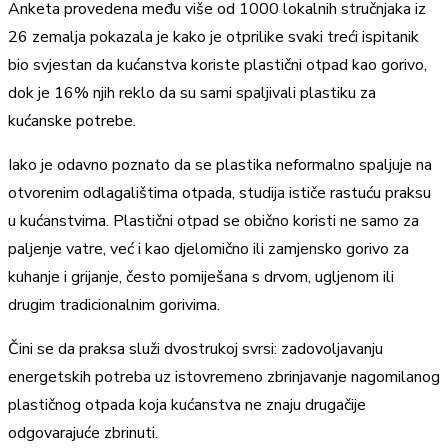
Anketa provedena među više od 1000 lokalnih stručnjaka iz
26 zemalja pokazala je kako je otprilike svaki treći ispitanik
bio svjestan da kućanstva koriste plastični otpad kao gorivo,
dok je 16% njih reklo da su sami spaljivali plastiku za
kućanske potrebe.
Iako je odavno poznato da se plastika neformalno spaljuje na
otvorenim odlagalištima otpada, studija ističe rastuću praksu
u kućanstvima. Plastični otpad se obično koristi ne samo za
paljenje vatre, već i kao djelomično ili zamjensko gorivo za
kuhanje i grijanje, često pomiješana s drvom, ugljenom ili
drugim tradicionalnim gorivima.
Čini se da praksa služi dvostrukoj svrsi: zadovoljavanju
energetskih potreba uz istovremeno zbrinjavanje nagomilanog
plastičnog otpada koja kućanstva ne znaju drugačije
odgovarajuće zbrinuti.