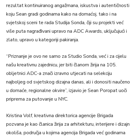
rezultat kontinuiranog angažmana, iskustva i autentičnosti
koju Sean gradi godinama kako na domaćoj, tako i na
svjetskoj sceni te rada Studija Sonda, čiji su projekti već
više puta nagrađivani upravo na ADC Awards, uključujući i
zlato, upravo u kategoriji pakiranja.
“Priznanje je ovo ne samo za Studio Sonda, već i za cijelu
našu kreativnu zajednicu, jer biti članom žirija na 105.
obljetnici ADC-a znači izravno utjecati na selekciju
najboljeg od svjetskog dizajna danas, ali i donositi naučeno
u domaće, regionalne okvire”, izjavio je Sean Poropat uoči
priprema za putovanje u NYC.
Kristina Volf, kreativna direktorica agencije Brigada
pozvana je kao članica žirija za arhitekturu, interijere i dizajn
okoliša, područja u kojima agencija Brigada već godinama