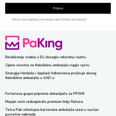
Prijava
Klikom na kvadratić prihvaćate našu Politiku privatnosti
Recikliranje stakla u EU doseglo rekordnu razinu
Cijene sirovina za fleksibilnu ambalažu naglo rastu
Sinergija Henkela i Applied Adhesivesa proširuje doseg
fleksibilne ambalaže u SAD-u
Fortenova grupa priprema dobavljače za PPWR
Marjan voće redizajniralo premium liniju Natura
Tetra Pak višeslojna kartonska ambalaža ulazi u sustav
povratne naknade