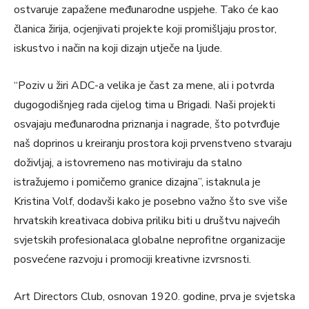
ostvaruje zapažene međunarodne uspjehe. Tako će kao
članica žirija, ocjenjivati projekte koji promišljaju prostor,
iskustvo i način na koji dizajn utječe na ljude.
“Poziv u žiri ADC-a velika je čast za mene, ali i potvrda
dugogodišnjeg rada cijelog tima u Brigadi. Naši projekti
osvajaju međunarodna priznanja i nagrade, što potvrđuje
naš doprinos u kreiranju prostora koji prvenstveno stvaraju
doživljaj, a istovremeno nas motiviraju da stalno
istražujemo i pomičemo granice dizajna”, istaknula je
Kristina Volf, dodavši kako je posebno važno što sve više
hrvatskih kreativaca dobiva priliku biti u društvu najvećih
svjetskih profesionalaca globalne neprofitne organizacije
posvećene razvoju i promociji kreativne izvrsnosti.
Art Directors Club, osnovan 1920. godine, prva je svjetska