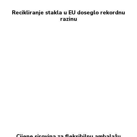
Recikliranje stakla u EU doseglo rekordnu
razinu
Cijene sirovina za fleksibilnu ambalažu