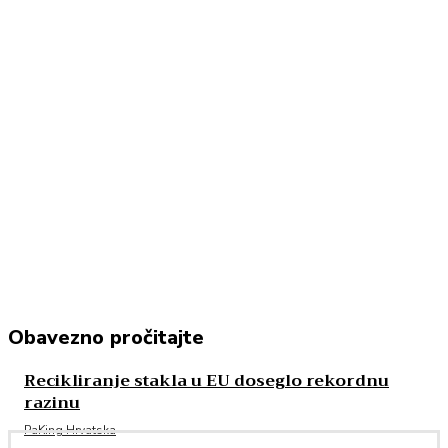
Obavezno pročitajte
Recikliranje stakla u EU doseglo rekordnu
razinu
PaKing Hrvatska