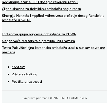
Recikliranje stakla u EU doseglo rekordnu razinu
Cijene sirovina za fleksibilnu ambalažu naglo rastu
Sinergija Henkela i Applied Adhesivesa proširuje doseg fleksibilne
ambalaže u SAD-u
Fortenova grupa priprema dobavljače za PPWR
Marjan voće redizajniralo premium liniju Natura
Tetra Pak višeslojna kartonska ambalaža ulazi u sustav povratne
naknade
Kontakt
Pišite za PaKing
Politika privatnosti
Sva prava pridržana © 2026 B2B GLOBAL d.o.o.