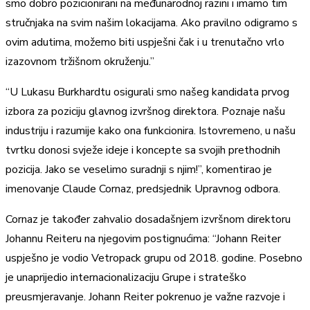
smo dobro pozicionirani na međunarodnoj razini i imamo tim
stručnjaka na svim našim lokacijama. Ako pravilno odigramo s
ovim adutima, možemo biti uspješni čak i u trenutačno vrlo
izazovnom tržišnom okruženju.”
“U Lukasu Burkhardtu osigurali smo našeg kandidata prvog
izbora za poziciju glavnog izvršnog direktora. Poznaje našu
industriju i razumije kako ona funkcionira. Istovremeno, u našu
tvrtku donosi svježe ideje i koncepte sa svojih prethodnih
pozicija. Jako se veselimo suradnji s njim!”, komentirao je
imenovanje Claude Cornaz, predsjednik Upravnog odbora.
Cornaz je također zahvalio dosadašnjem izvršnom direktoru
Johannu Reiteru na njegovim postignućima: “Johann Reiter
uspješno je vodio Vetropack grupu od 2018. godine. Posebno
je unaprijedio internacionalizaciju Grupe i strateško
preusmjeravanje. Johann Reiter pokrenuo je važne razvoje i