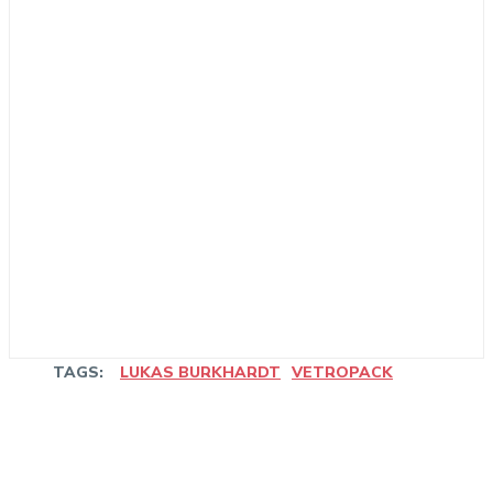
TAGS:
LUKAS BURKHARDT
VETROPACK
Linkedin
Facebook
WhatsApp
Email