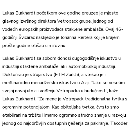
Lukas Burkhardt početkom ove godine preuzeo je mjesto
glavnog izvršnog direktora Vetropack grupe, jednog od
vodećih europskih proizvođača staklene ambalaže. Ovaj 46-
godišnji Švicarac naslijedio je Johanna Reitera koji je krajem
prošle godine otišao u mirovinu.
Lukas Burkhardt sa sobom donosi dugogodišnje iskustvo u
industriji staklene ambalaže, ali i automobilskoj industriji.
Doktorirao je strojarstvo (ETH Zurich), a stekao je i
međunarodno menadžersko iskustvo u Aziji. “Jako se veselim
svojoj novoj ulozi i vođenju Vetropacka u budućnost”, kaže
Lukas Burkhardt. “Za mene je Vetropack tradicionalna tvrtka s
ogromnim potencijalom: Kao obiteljska tvrtka, čvrsto smo
etablirani na tržištu i imamo ogromno stručno znanje u razvoju
jednog od najodrživijih dostupnih rješenja za pakiranje. Također