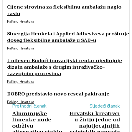
Cijene sirovina za fleksibilnu ambalažu naglo
rastu
PaKing Hrvatska
Sinergija Henkela i Applied Adhesivesa proširuje
doseg fleksibilne ambalaže u SAD-u
PaKing Hrvatska
Unilever: Budući inovacijski centar ujedinjuje
dizajn ambalaže s drugim istraživačko-
razvojnim procesima
PaKing Hrvatska
DOBRO predstavio novo reseal pakiranje
PaKing Hrvatska
Prethodni članak
Sljedeći članak
Aluminijske
Hrvatski kreativci
limenke nude
u žiriju jedne od
održivu
najutjecajnijih