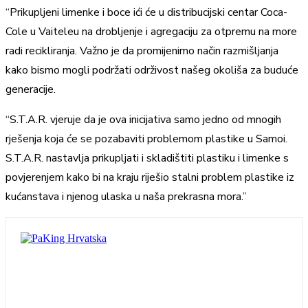
“Prikupljeni limenke i boce ići će u distribucijski centar Coca-
Cole u Vaiteleu na drobljenje i agregaciju za otpremu na more
radi recikliranja. Važno je da promijenimo način razmišljanja
kako bismo mogli podržati održivost našeg okoliša za buduće
generacije.
“S.T.A.R. vjeruje da je ova inicijativa samo jedno od mnogih
rješenja koja će se pozabaviti problemom plastike u Samoi.
S.T.A.R. nastavlja prikupljati i skladištiti plastiku i limenke s
povjerenjem kako bi na kraju riješio stalni problem plastike iz
kućanstava i njenog ulaska u naša prekrasna mora.”