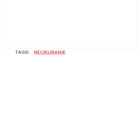
TAGS:
RECIKLIRANJE
Linkedin
Facebook
WhatsApp
Email