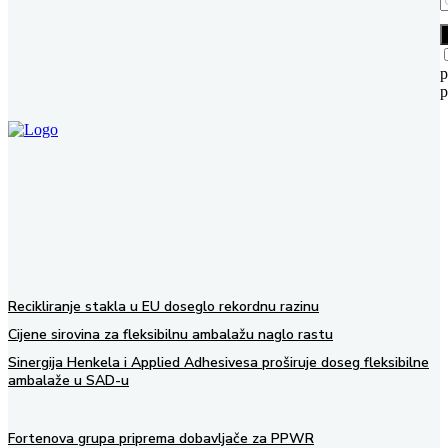
p
p
Recikliranje stakla u EU doseglo rekordnu razinu
Cijene sirovina za fleksibilnu ambalažu naglo rastu
Sinergija Henkela i Applied Adhesivesa proširuje doseg fleksibilne
ambalaže u SAD-u
Fortenova grupa priprema dobavljače za PPWR