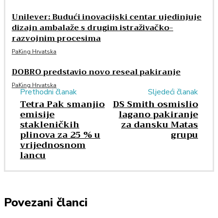
Unilever: Budući inovacijski centar ujedinjuje
dizajn ambalaže s drugim istraživačko-
razvojnim procesima
PaKing Hrvatska
DOBRO predstavio novo reseal pakiranje
PaKing Hrvatska
Prethodni članak
Sljedeći članak
Tetra Pak smanjio
DS Smith osmislio
emisije
lagano pakiranje
stakleničkih
za dansku Matas
plinova za 25 % u
grupu
vrijednosnom
lancu
Povezani članci