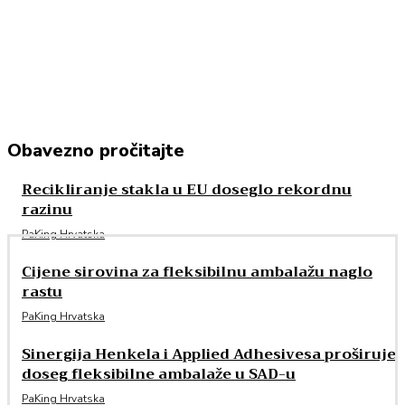
Obavezno pročitajte
Recikliranje stakla u EU doseglo rekordnu
razinu
PaKing Hrvatska
Cijene sirovina za fleksibilnu ambalažu naglo
rastu
PaKing Hrvatska
Sinergija Henkela i Applied Adhesivesa proširuje
doseg fleksibilne ambalaže u SAD-u
PaKing Hrvatska