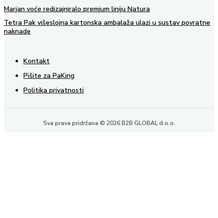
Marjan voće redizajniralo premium liniju Natura
Tetra Pak višeslojna kartonska ambalaža ulazi u sustav povratne
naknade
Kontakt
Pišite za PaKing
Politika privatnosti
Sva prava pridržana © 2026 B2B GLOBAL d.o.o.