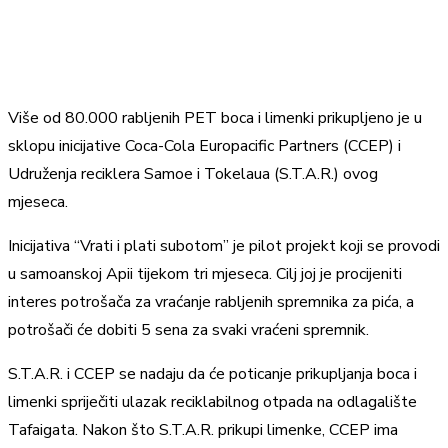
Više od 80.000 rabljenih PET boca i limenki prikupljeno je u
sklopu inicijative Coca-Cola Europacific Partners (CCEP) i
Udruženja reciklera Samoe i Tokelaua (S.T.A.R.) ovog
mjeseca.
Inicijativa “Vrati i plati subotom” je pilot projekt koji se provodi
u samoanskoj Apii tijekom tri mjeseca. Cilj joj je procijeniti
interes potrošača za vraćanje rabljenih spremnika za pića, a
potrošači će dobiti 5 sena za svaki vraćeni spremnik.
S.T.A.R. i CCEP se nadaju da će poticanje prikupljanja boca i
limenki spriječiti ulazak reciklabilnog otpada na odlagalište
Tafaigata. Nakon što S.T.A.R. prikupi limenke, CCEP ima