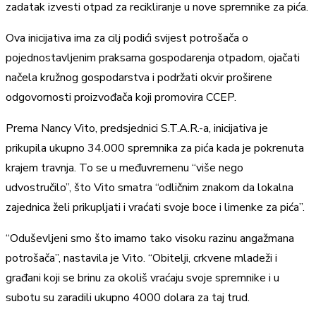
zadatak izvesti otpad za recikliranje u nove spremnike za pića.
Ova inicijativa ima za cilj podići svijest potrošača o
pojednostavljenim praksama gospodarenja otpadom, ojačati
načela kružnog gospodarstva i podržati okvir proširene
odgovornosti proizvođača koji promovira CCEP.
Prema Nancy Vito, predsjednici S.T.A.R.-a, inicijativa je
prikupila ukupno 34.000 spremnika za pića kada je pokrenuta
krajem travnja. To se u međuvremenu “više nego
udvostručilo”, što Vito smatra “odličnim znakom da lokalna
zajednica želi prikupljati i vraćati svoje boce i limenke za pića”.
“Oduševljeni smo što imamo tako visoku razinu angažmana
potrošača”, nastavila je Vito. “Obitelji, crkvene mladeži i
građani koji se brinu za okoliš vraćaju svoje spremnike i u
subotu su zaradili ukupno 4000 dolara za taj trud.