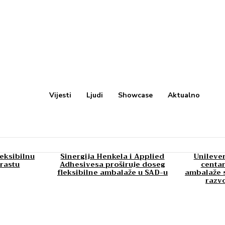
Vijesti
Ljudi
Showcase
Aktualno
leksibilnu
Sinergija Henkela i Applied
Unilever
rastu
Adhesivesa proširuje doseg
centar
fleksibilne ambalaže u SAD-u
ambalaže s
razv