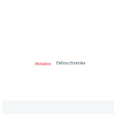
PaKing Hrvatska
Aktualno
Ostanimo u kontaktu