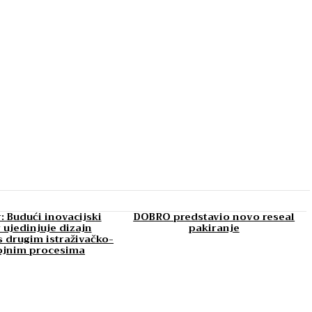
: Budući inovacijski
DOBRO predstavio novo reseal
 ujedinjuje dizajn
pakiranje
 drugim istraživačko-
ojnim procesima