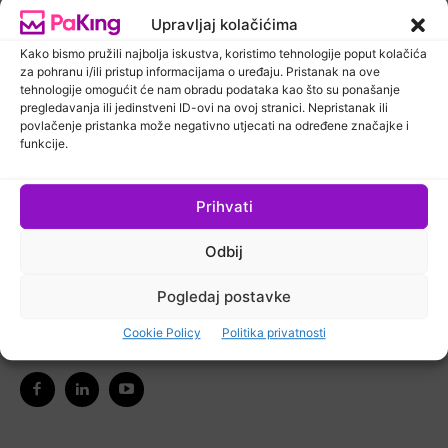
Upravljaj kolačićima
Kako bismo pružili najbolja iskustva, koristimo tehnologije poput kolačića
Newsletter
PaKing Hrvatska
za pohranu i/ili pristup informacijama o uređaju. Pristanak na ove
tehnologije omogućit će nam obradu podataka kao što su ponašanje
pregledavanja ili jedinstveni ID-ovi na ovoj stranici. Nepristanak ili
povlačenje pristanka može negativno utjecati na određene značajke i
funkcije.
Prihvati
Ostanimo u kontaktu
Odbij
Pretplatite se na naš newsletter kako biste primali
Pogledaj postavke
najnovije vijesti iz područja koje vas zanima.
Ne zaboravite nas pratiti na društvenim mrežama!
Cookie Policy
Politika privatnosti