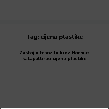
Tag:
cijena plastike
Zastoj u tranzitu kroz Hormuz
katapultirao cijene plastike