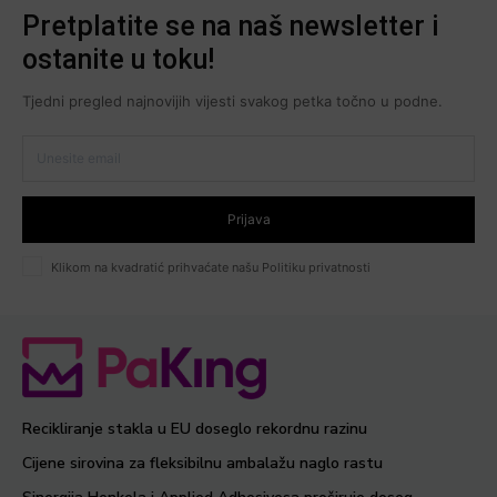
Pretplatite se na naš newsletter i
ostanite u toku!
Tjedni pregled najnovijih vijesti svakog petka točno u podne.
Prijava
Klikom na kvadratić prihvaćate našu Politiku privatnosti
Recikliranje stakla u EU doseglo rekordnu razinu
Cijene sirovina za fleksibilnu ambalažu naglo rastu