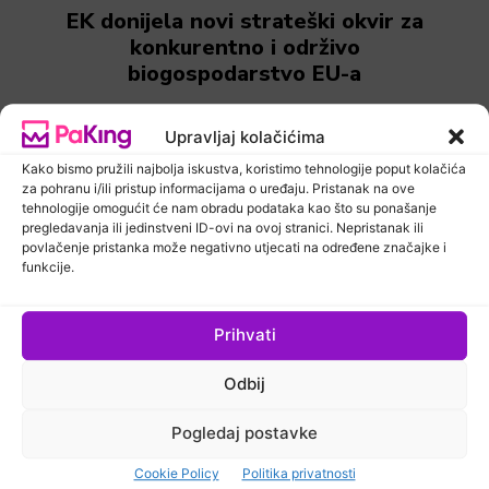
EK donijela novi strateški okvir za
konkurentno i održivo
biogospodarstvo EU-a
Upravljaj kolačićima
Kako bismo pružili najbolja iskustva, koristimo tehnologije poput kolačića
za pohranu i/ili pristup informacijama o uređaju. Pristanak na ove
tehnologije omogućit će nam obradu podataka kao što su ponašanje
pregledavanja ili jedinstveni ID-ovi na ovoj stranici. Nepristanak ili
povlačenje pristanka može negativno utjecati na određene značajke i
funkcije.
Prihvati
Newsletter
PaKing Hrvatska
Odbij
Europska komisija odobrila je
Pogledaj postavke
francuski program kemijskog
Cookie Policy
Politika privatnosti
recikliranja vrijedan 500 milijuna eura