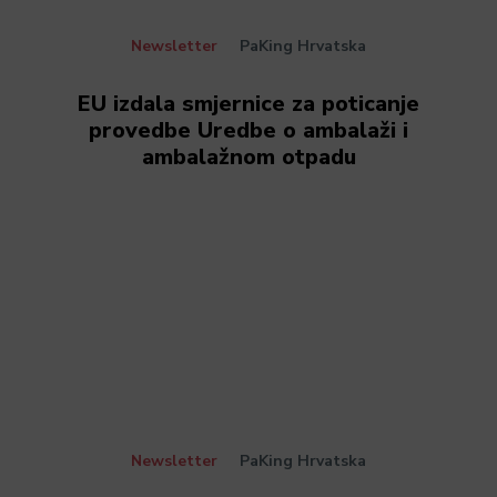
Newsletter
PaKing Hrvatska
EU izdala smjernice za poticanje
provedbe Uredbe o ambalaži i
ambalažnom otpadu
Newsletter
PaKing Hrvatska