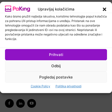
Upravljaj kolačićima
Kako bismo pružili najbolja iskustva, koristimo tehnologije poput kolačića
za pohranu i/ili pristup informacijama o uređaju. Pristanak na ove
Newsletter
PaKing Hrvatska
tehnologije omogućit će nam obradu podataka kao što su ponašanje
pregledavanja ili jedinstveni ID-ovi na ovoj stranici. Nepristanak ili
povlačenje pristanka može negativno utjecati na određene značajke i
funkcije.
Prihvati
Ostanimo u kontaktu
Odbij
Pretplatite se na naš newsletter kako biste primali
Pogledaj postavke
najnovije vijesti iz područja koje vas zanima.
Cookie Policy
Politika privatnosti
Ne zaboravite nas pratiti na društvenim mrežama!