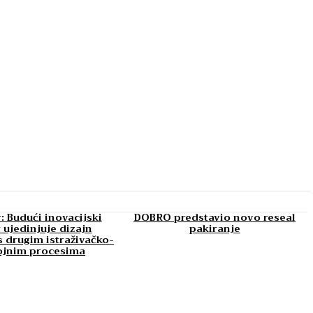
: Budući inovacijski
DOBRO predstavio novo reseal
 ujedinjuje dizajn
pakiranje
 drugim istraživačko-
ojnim procesima