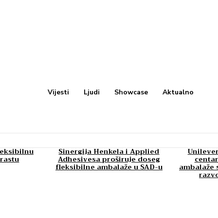
Vijesti
Ljudi
Showcase
Aktualno
leksibilnu
Sinergija Henkela i Applied
Unilever
rastu
Adhesivesa proširuje doseg
centar
fleksibilne ambalaže u SAD-u
ambalaže s
razv