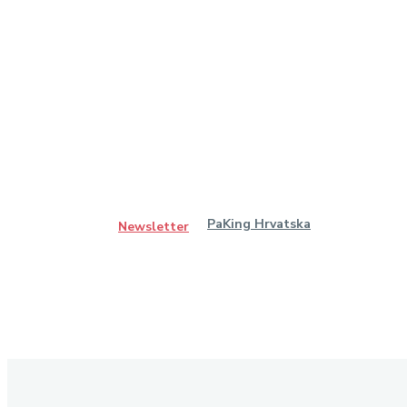
PaKing Hrvatska
Newsletter
Ostanimo u kontaktu