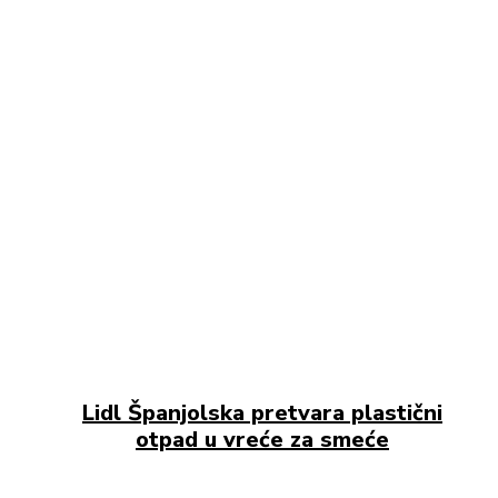
Lidl Španjolska pretvara plastični
otpad u vreće za smeće