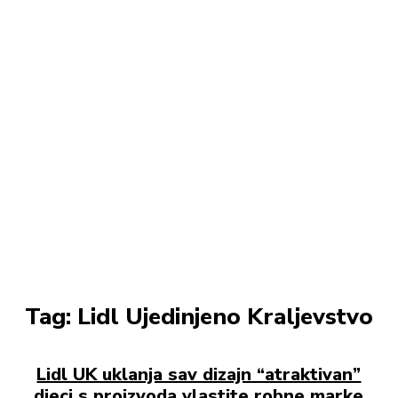
Tag:
Lidl Ujedinjeno Kraljevstvo
Lidl UK uklanja sav dizajn “atraktivan”
djeci s proizvoda vlastite robne marke