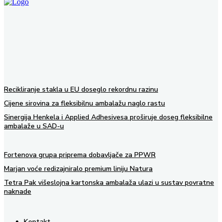
Recikliranje stakla u EU doseglo rekordnu razinu
Cijene sirovina za fleksibilnu ambalažu naglo rastu
Sinergija Henkela i Applied Adhesivesa proširuje doseg fleksibilne
ambalaže u SAD-u
Fortenova grupa priprema dobavljače za PPWR
Marjan voće redizajniralo premium liniju Natura
Tetra Pak višeslojna kartonska ambalaža ulazi u sustav povratne
naknade
Kontakt