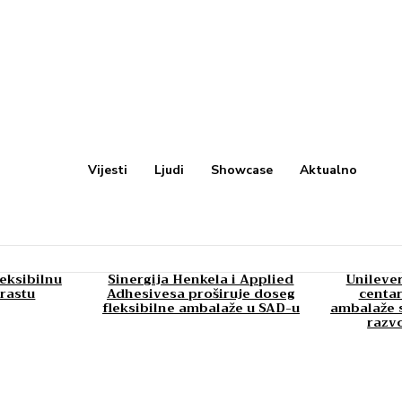
Vijesti
Ljudi
Showcase
Aktualno
leksibilnu
Sinergija Henkela i Applied
Unilever
rastu
Adhesivesa proširuje doseg
centar
fleksibilne ambalaže u SAD-u
ambalaže s
razv