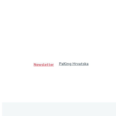
PaKing Hrvatska
Newsletter
Ostanimo u kontaktu