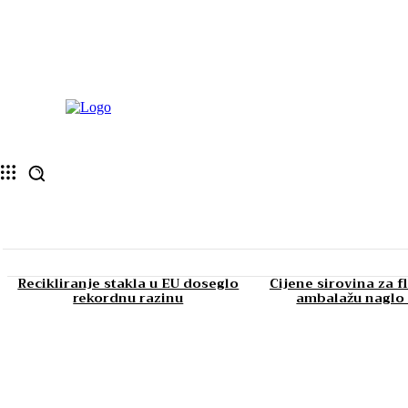
Recikliranje stakla u EU doseglo
Cijene sirovina za f
rekordnu razinu
ambalažu naglo 