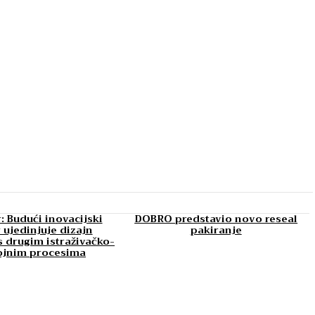
: Budući inovacijski
DOBRO predstavio novo reseal
 ujedinjuje dizajn
pakiranje
 drugim istraživačko-
ojnim procesima