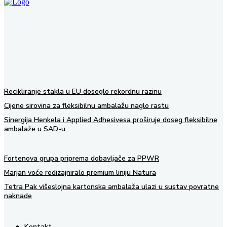
Recikliranje stakla u EU doseglo rekordnu razinu
Cijene sirovina za fleksibilnu ambalažu naglo rastu
Sinergija Henkela i Applied Adhesivesa proširuje doseg fleksibilne
ambalaže u SAD-u
Fortenova grupa priprema dobavljače za PPWR
Marjan voće redizajniralo premium liniju Natura
Tetra Pak višeslojna kartonska ambalaža ulazi u sustav povratne
naknade
Kontakt