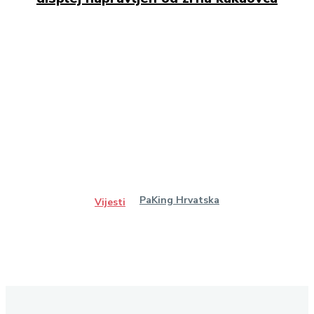
PaKing Hrvatska
Vijesti
Ostanimo u kontaktu