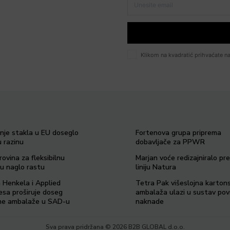
Klikom na kvadratić prihvaćate na
anje stakla u EU doseglo
Fortenova grupa priprema
 razinu
dobavljače za PPWR
rovina za fleksibilnu
Marjan voće redizajniralo p
u naglo rastu
liniju Natura
a Henkela i Applied
Tetra Pak višeslojna karton
esa proširuje doseg
ambalaža ulazi u sustav po
ilne ambalaže u SAD-u
naknade
Sva prava pridržana © 2026 B2B GLOBAL d.o.o.