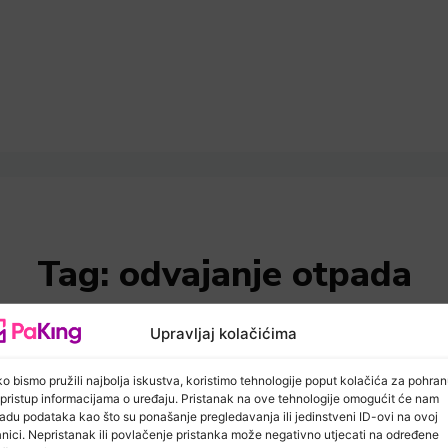
Tag:
odvajanje otpada
Upravljaj kolačićima
o bismo pružili najbolja iskustva, koristimo tehnologije poput kolačića za pohra
li pristup informacijama o uređaju. Pristanak na ove tehnologije omogućit će nam
adu podataka kao što su ponašanje pregledavanja ili jedinstveni ID-ovi na ovoj
anici. Nepristanak ili povlačenje pristanka može negativno utjecati na određene