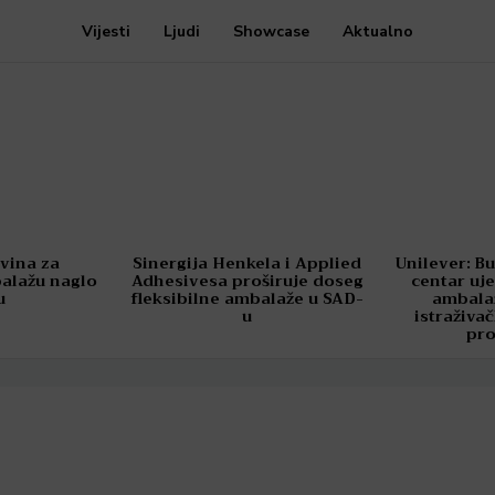
Vijesti
Ljudi
Showcase
Aktualno
ovina za
Sinergija Henkela i Applied
Unilever: Bu
balažu naglo
Adhesivesa proširuje doseg
centar uje
u
fleksibilne ambalaže u SAD-
ambala
u
istraživa
pr