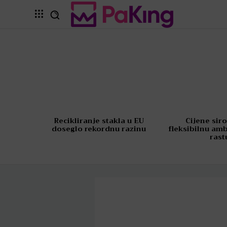
Recikliranje stakla u EU
Cijene sir
doseglo rekordnu razinu
fleksibilnu am
rast