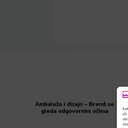
Ambalaža i dizajn – Brend se
Kak
gleda odgovornim očima
i/i
obr
str