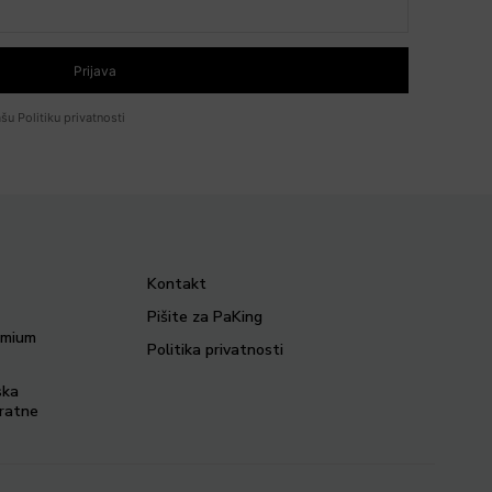
Prijava
šu Politiku privatnosti
Kontakt
Pišite za PaKing
remium
Politika privatnosti
ska
vratne