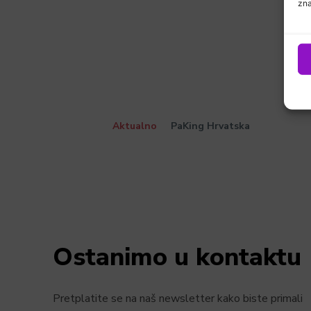
zna
Aktualno
PaKing Hrvatska
Ostanimo u kontaktu
Pretplatite se na naš newsletter kako biste primali