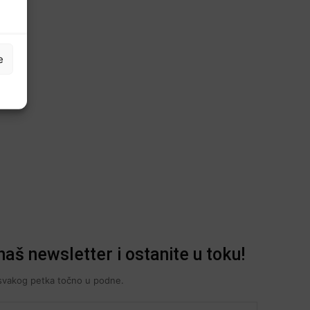
e
naš newsletter i ostanite u toku!
i svakog petka točno u podne.