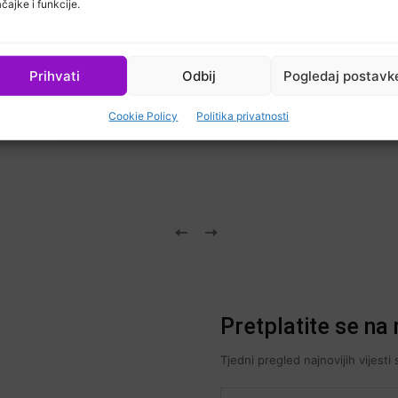
čajke i funkcije.
Prihvati
Odbij
Pogledaj postavk
Cookie Policy
Politika privatnosti
Pretplatite se na 
Tjedni pregled najnovijih vijest