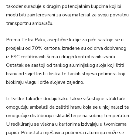
također surađuje s drugim potencijalnim kupcima koji bi
mogli biti zainteresirani za ovaj materijal za svoju povratnu
transportnu ambalažu.
Prema Tetra Paku, aseptične kutije za piće sastoje se u
prosjeku od 70% kartona, izrađene su od drva dobivenog
iz FSC certificiranih šuma i drugih kontroliranih izvora.
Ostatak se sastoji od tankog aluminijskog sloja koji štiti
hranu od svjetlosti i kisika te tankih slojeva polimera koji
blokiraju vlagu i drže slojeve zajedno.
Iz tvrtke također dodaju kako takve višeslojne strukture
omogućuju ambalaži da zaštiti hranu koja se u njoj nalazi te
omogućuje distribuciju i skladištenje na sobnoj temperaturi.
U recikliranju se vlakna u kartonima izdvajaju u tvornicama
papira. Preostala mješavina polimera i aluminija može se