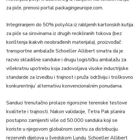
za piće, prenosi portal packagingeurope.com.
Integriranjem do 50% polyAla iz rabljenih kartonskih kutija
za piće sa sirovinama iz drugih recikliranih tokova (bez
korištenja ikakvih neobrađenih materijala), proizvođač
transportne ambalaže Schoeller Allibert smatra da je
razvio skladišne ​​sanduke i drugu logističku ambalažu za
višekratnu upotrebu koja zadovoljava visoke industrijske
standarde za izvedbu i trajnost i pruža ‘održiviju i troškovno
konkurentniju’ alternativu konvencionalnim ponudama.
Sanduci trenutačno prolaze rigorozne terenske testove
kvalitete i trajnosti. Nakon validacije, Tetra Pak planira
postupno zamijeniti više od 50.000 sanduka koji se
koriste u njegovom globalnom centru za distribuciju
rezervnih dijelova u švedskom Lundu. Schoeller Allibert