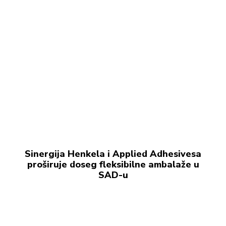
Sinergija Henkela i Applied Adhesivesa
proširuje doseg fleksibilne ambalaže u
SAD-u