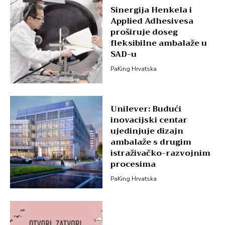
Sinergija Henkela i
Applied Adhesivesa
proširuje doseg
fleksibilne ambalaže u
SAD-u
PaKing Hrvatska
Unilever: Budući
inovacijski centar
ujedinjuje dizajn
ambalaže s drugim
istraživačko-razvojnim
procesima
PaKing Hrvatska