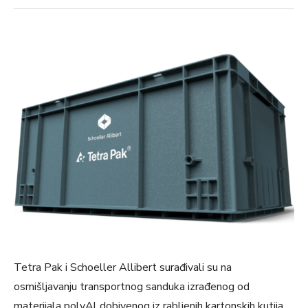
Tetra Pak i Schoeller Allibert surađivali su na
osmišljavanju transportnog sanduka izrađenog od
materijala polyAl dobivenog iz rabljenih kartonskih kutija