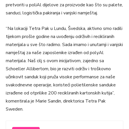
pretvoriti u poliAl dijelove za proizvode kao što su palete,
sanduci, logistička pakiranja i vanjski namještaj.
“Na lokaciji Tetra Pak u Lundu, Švedska, aktivno smo radili
tijekom prošle godine na uvođenju održivih i recikliranih
materijala u sve što radimo. Sada imamo i unutarnji i vanjski
namještaj za naše zaposlenike izrađen od polyAl
materijala. Naš cilj s ovom inicijativom, zajedno sa
Schoeller Allibertom, bio je razviti održiv i troškovno
učinkovit sanduk koji pruža visoke performanse za naše
svakodnevne operacije, koristeći polietilenske sanduke
izrađene od otprilike 200 recikliranih kartonskih kutija”,
komentirala je Marie Sandin, direktorica Tetra Pak
Sweden.