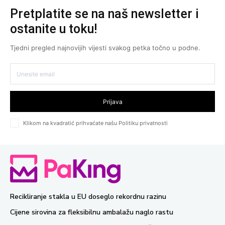
Pretplatite se na naš newsletter i
ostanite u toku!
Tjedni pregled najnovijih vijesti svakog petka točno u podne.
Prijava
Klikom na kvadratić prihvaćate našu Politiku privatnosti
Recikliranje stakla u EU doseglo rekordnu razinu
Cijene sirovina za fleksibilnu ambalažu naglo rastu