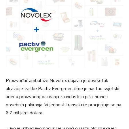
Proizvođač ambalaže Novolex objavio je dovršetak
akvizicije tvrtke Pactiv Evergreen čime je nastao svjetski
lider u proizvodnji pakiranja za industriju pića, hrane i
posebnih pakiranja. Vrijednost transakcije procjenjuje se na
6,7 milijardi dolara.
“Ovo je uzbudljivo poglavlje u priči o rastu Novolexa jer