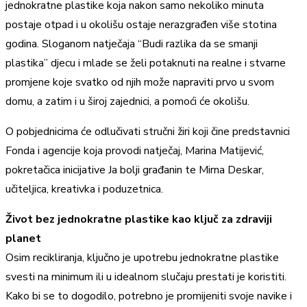
jednokratne plastike koja nakon samo nekoliko minuta
postaje otpad i u okolišu ostaje nerazgrađen više stotina
godina. Sloganom natječaja “Budi razlika da se smanji
plastika” djecu i mlade se želi potaknuti na realne i stvarne
promjene koje svatko od njih može napraviti prvo u svom
domu, a zatim i u široj zajednici, a pomoći će okolišu.
O pobjednicima će odlučivati stručni žiri koji čine predstavnici
Fonda i agencije koja provodi natječaj, Marina Matijević,
pokretačica inicijative Ja bolji građanin te Mirna Deskar,
učiteljica, kreativka i poduzetnica.
Život bez jednokratne plastike kao ključ za zdraviji
planet
Osim recikliranja, ključno je upotrebu jednokratne plastike
svesti na minimum ili u idealnom slučaju prestati je koristiti.
Kako bi se to dogodilo, potrebno je promijeniti svoje navike i