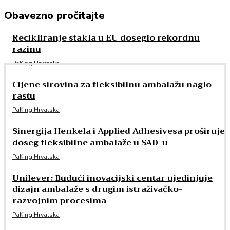
Obavezno pročitajte
Recikliranje stakla u EU doseglo rekordnu
razinu
PaKing Hrvatska
Cijene sirovina za fleksibilnu ambalažu naglo
rastu
PaKing Hrvatska
Sinergija Henkela i Applied Adhesivesa proširuje
doseg fleksibilne ambalaže u SAD-u
PaKing Hrvatska
Unilever: Budući inovacijski centar ujedinjuje
dizajn ambalaže s drugim istraživačko-
razvojnim procesima
PaKing Hrvatska