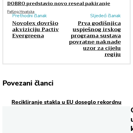
DOBRO predstavio novo reseal pakiranje
PaKing Hrvatska
Prethodni članak
Sljedeći članak
Novolex dovršio
Prva godišnjica
akviziciju Pactiv
uspješnog irskog
Evergreena
programa sustava
povratne naknade
uzor za cijelu
regiju
Povezani članci
Recikliranje stakla u EU doseglo rekordnu
razinu
Cijene sirovina za fleksibilnu ambalažu naglo
rastu