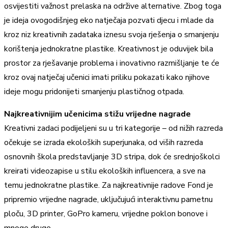
osvijestiti važnost prelaska na održive alternative. Zbog toga
je ideja ovogodišnjeg eko natječaja pozvati djecu i mlade da
kroz niz kreativnih zadataka iznesu svoja rješenja o smanjenju
korištenja jednokratne plastike. Kreativnost je oduvijek bila
prostor za rješavanje problema i inovativno razmišljanje te će
kroz ovaj natječaj učenici imati priliku pokazati kako njihove
ideje mogu pridonijeti smanjenju plastičnog otpada.
Najkreativnijim učenicima stižu vrijedne nagrade
Kreativni zadaci podijeljeni su u tri kategorije – od nižih razreda
očekuje se izrada ekoloških superjunaka, od viših razreda
osnovnih škola predstavljanje 3D stripa, dok će srednjoškolci
kreirati videozapise u stilu ekoloških influencera, a sve na
temu jednokratne plastike. Za najkreativnije radove Fond je
pripremio vrijedne nagrade, uključujući interaktivnu pametnu
ploču, 3D printer, GoPro kameru, vrijedne poklon bonove i