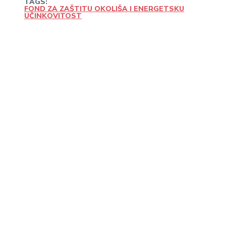
TAGS:
FOND ZA ZAŠTITU OKOLIŠA I ENERGETSKU
UČINKOVITOST
Linkedin
Facebook
WhatsApp
Email