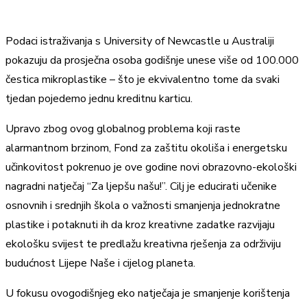
Podaci istraživanja s University of Newcastle u Australiji
pokazuju da prosječna osoba godišnje unese više od 100.000
čestica mikroplastike – što je ekvivalentno tome da svaki
tjedan pojedemo jednu kreditnu karticu.
Upravo zbog ovog globalnog problema koji raste
alarmantnom brzinom, Fond za zaštitu okoliša i energetsku
učinkovitost pokrenuo je ove godine novi obrazovno-ekološki
nagradni natječaj “Za ljepšu našu!”. Cilj je educirati učenike
osnovnih i srednjih škola o važnosti smanjenja jednokratne
plastike i potaknuti ih da kroz kreativne zadatke razvijaju
ekološku svijest te predlažu kreativna rješenja za održiviju
budućnost Lijepe Naše i cijelog planeta.
U fokusu ovogodišnjeg eko natječaja je smanjenje korištenja