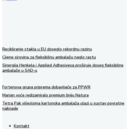
Recikliranje stakla u EU doseglo rekordnu razinu
Cijene sirovina za fleksibilnu ambalažu naglo rastu
Sinergija Henkela i Applied Adhesivesa proširuje doseg fleksibilne
ambalaže u SAD-u
Fortenova grupa priprema dobavljače za PPWR
Marjan voće redizajniralo premium liniju Natura
Tetra Pak višeslojna kartonska ambalaža ulazi u sustav povratne
naknade
Kontakt