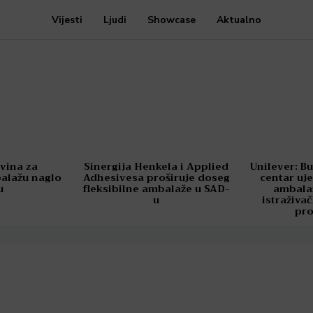
Vijesti
Ljudi
Showcase
Aktualno
ovina za
Sinergija Henkela i Applied
Unilever: Bu
balažu naglo
Adhesivesa proširuje doseg
centar uje
u
fleksibilne ambalaže u SAD-
ambala
u
istraživa
pr