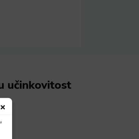
u učinkovitost
nu