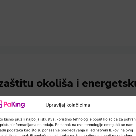
zaštitu okoliša i energetsk
Upravljaj kolačićima
“Za ljepšu našu!” – Fond za
zaštitu okoliša pokrenuo novi
o bismo pružili najbolja iskustva, koristimo tehnologije poput kolačića za pohra
kreativni nagradni natječaj
li pristup informacijama o uređaju. Pristanak na ove tehnologije omogućit će nam
adu podataka kao što su ponašanje pregledavanja ili jedinstveni ID-ovi na ovoj
anici. Nepristanak ili povlačenje pristanka može negativno utjecati na određene