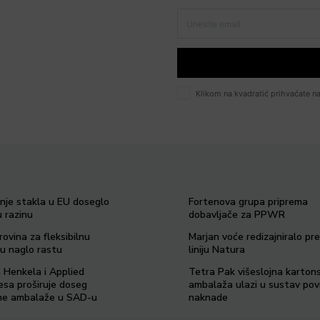
Klikom na kvadratić prihvaćate na
anje stakla u EU doseglo
Fortenova grupa priprema
 razinu
dobavljače za PPWR
rovina za fleksibilnu
Marjan voće redizajniralo p
u naglo rastu
liniju Natura
a Henkela i Applied
Tetra Pak višeslojna karton
esa proširuje doseg
ambalaža ulazi u sustav po
ilne ambalaže u SAD-u
naknade