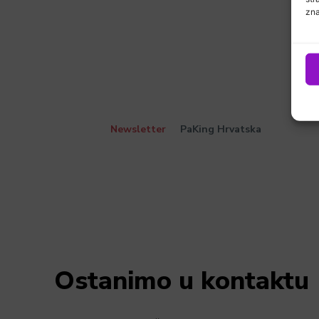
zna
Newsletter
PaKing Hrvatska
Ostanimo u kontaktu