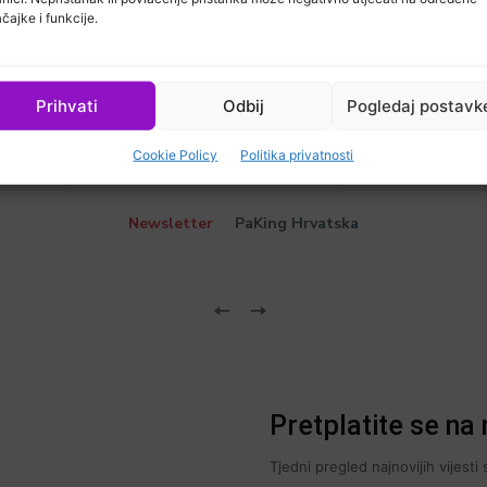
čajke i funkcije.
Prihvati
Odbij
Pogledaj postavk
Cookie Policy
Politika privatnosti
Newsletter
PaKing Hrvatska
Pretplatite se na 
Tjedni pregled najnovijih vijest