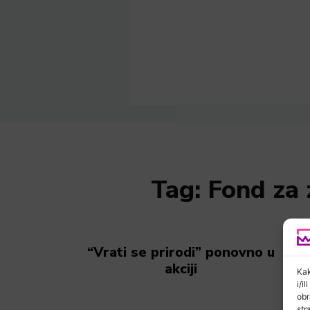
Tag:
Fond za 
“Vrati se prirodi” ponovno u
akciji
Kak
i/i
obr
str