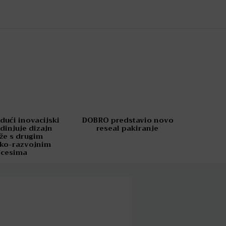
dući inovacijski
DOBRO predstavio novo
dinjuje dizajn
reseal pakiranje
že s drugim
čko-razvojnim
ocesima