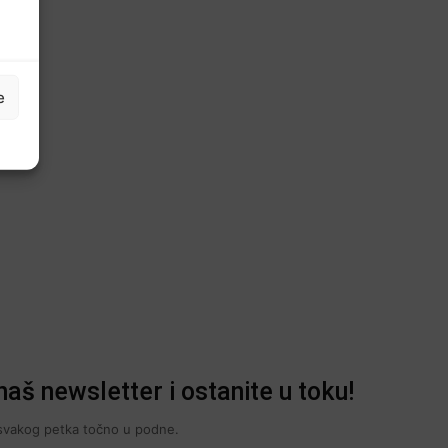
e
naš newsletter i ostanite u toku!
i svakog petka točno u podne.