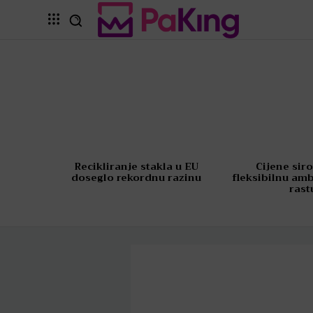
Recikliranje stakla u EU
Cijene sir
doseglo rekordnu razinu
fleksibilnu am
rast