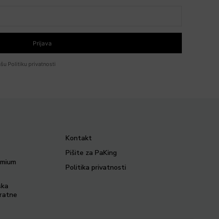
Prijava
šu Politiku privatnosti
Kontakt
Pišite za PaKing
remium
Politika privatnosti
ska
vratne