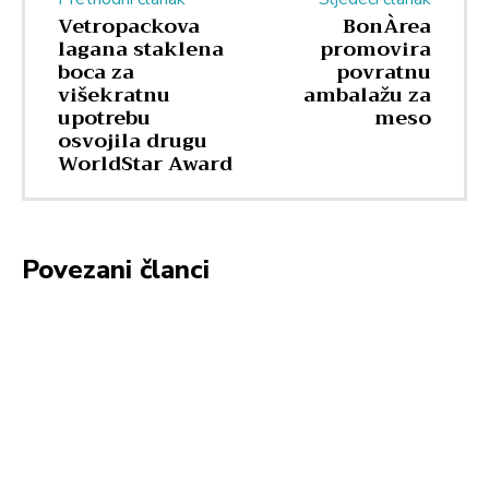
Vetropackova
BonÀrea
lagana staklena
promovira
boca za
povratnu
višekratnu
ambalažu za
upotrebu
meso
osvojila drugu
WorldStar Award
Povezani članci