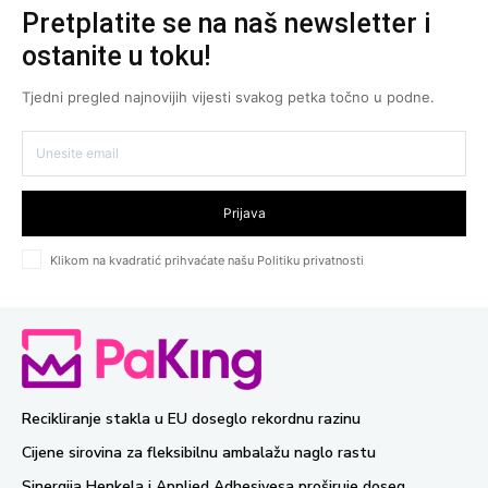
Pretplatite se na naš newsletter i
ostanite u toku!
Tjedni pregled najnovijih vijesti svakog petka točno u podne.
Prijava
Klikom na kvadratić prihvaćate našu Politiku privatnosti
Recikliranje stakla u EU doseglo rekordnu razinu
Cijene sirovina za fleksibilnu ambalažu naglo rastu
Sinergija Henkela i Applied Adhesivesa proširuje doseg