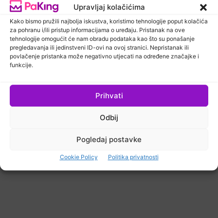
Upravljaj kolačićima
Kako bismo pružili najbolja iskustva, koristimo tehnologije poput kolačića
za pohranu i/ili pristup informacijama o uređaju. Pristanak na ove
tehnologije omogućit će nam obradu podataka kao što su ponašanje
pregledavanja ili jedinstveni ID-ovi na ovoj stranici. Nepristanak ili
povlačenje pristanka može negativno utjecati na određene značajke i
funkcije.
Prihvati
Odbij
Newsletter
PaKing Hrvatska
Pogledaj postavke
Izvoz aluminijskog otpada iz EU
zabrinjava industriju ambalaže
Cookie Policy
Politika privatnosti