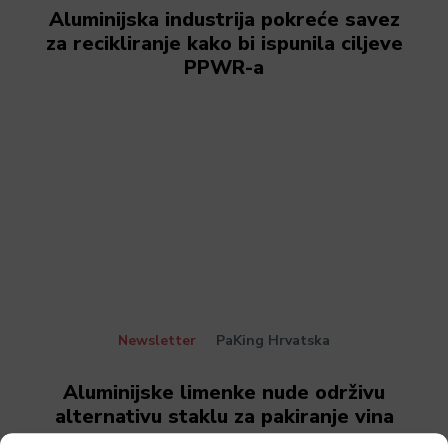
Aluminijska industrija pokreće savez
za recikliranje kako bi ispunila ciljeve
PPWR-a
Newsletter
PaKing Hrvatska
Aluminijske limenke nude održivu
alternativu staklu za pakiranje vina