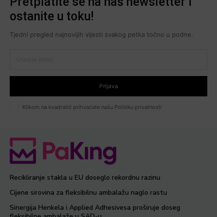
Pretplatite se na naš newsletter i
ostanite u toku!
Tjedni pregled najnovijih vijesti svakog petka točno u podne.
Prijava
Klikom na kvadratić prihvaćate našu Politiku privatnosti
Recikliranje stakla u EU doseglo rekordnu razinu
Cijene sirovina za fleksibilnu ambalažu naglo rastu
Sinergija Henkela i Applied Adhesivesa proširuje doseg
fleksibilne ambalaže u SAD-u