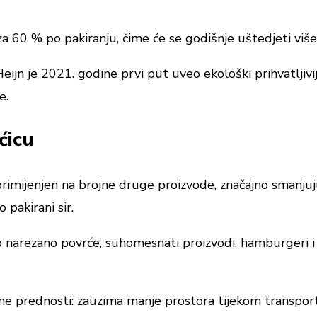
za 60 % po pakiranju, čime će se godišnje uštedjeti viš
Heijn je 2021. godine prvi put uveo ekološki prihvatlji
e.
ćicu
primijenjen na brojne druge proizvode, značajno smanjuju
pakirani sir.
o narezano povrće, suhomesnati proizvodi, hamburgeri i 
ne prednosti: zauzima manje prostora tijekom transpor