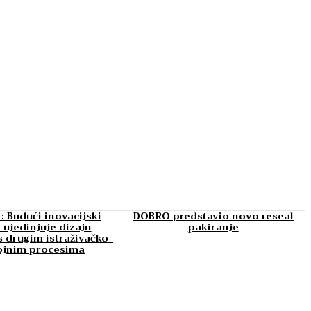
: Budući inovacijski
DOBRO predstavio novo reseal
 ujedinjuje dizajn
pakiranje
 drugim istraživačko-
ojnim procesima