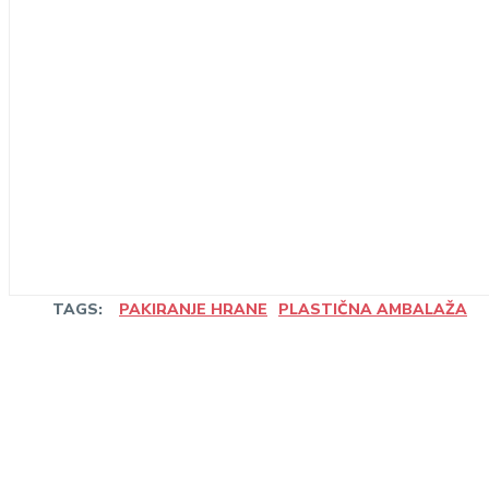
TAGS:
PAKIRANJE HRANE
PLASTIČNA AMBALAŽA
Share
Linkedin
Facebook
Wha