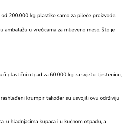
e od 200.000 kg plastike samo za pileće proizvode.
viju ambalažu u vrećicama za mljeveno meso, što je
ći plastični otpad za 60.000 kg za svježu tjesteninu,
rashlađeni krumpir također su usvojili ovu održiviju
ta, u hladnjacima kupaca i u kućnom otpadu, a