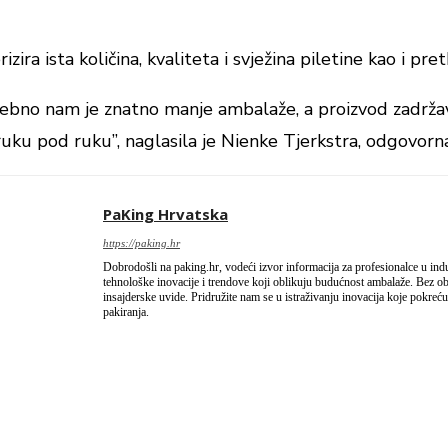
zira ista količina, kvaliteta i svježina piletine kao i p
ebno nam je znatno manje ambalaže, a proizvod zadržava
uku pod ruku”, naglasila je Nienke Tjerkstra, odgovorna 
PaKing Hrvatska
https://paking.hr
Dobrodošli na paking.hr, vodeći izvor informacija za profesionalce u industr
tehnološke inovacije i trendove koji oblikuju budućnost ambalaže. Bez obzir
insajderske uvide. Pridružite nam se u istraživanju inovacija koje pokreću 
pakiranja.