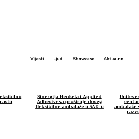
Vijesti
Ljudi
Showcase
Aktualno
leksibilnu
Sinergija Henkela i Applied
Unilever
rastu
Adhesivesa proširuje doseg
centar
fleksibilne ambalaže u SAD-u
ambalaže s
razv