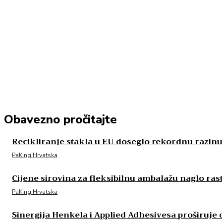
Obavezno pročitajte
Recikliranje stakla u EU doseglo rekordnu razin
PaKing Hrvatska
Cijene sirovina za fleksibilnu ambalažu naglo ras
PaKing Hrvatska
Sinergija Henkela i Applied Adhesivesa proširuje