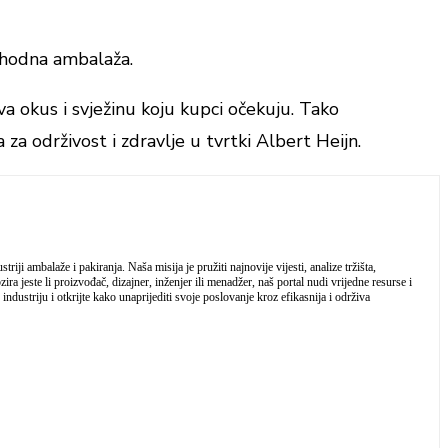
rethodna ambalaža.
 okus i svježinu koju kupci očekuju. Tako
za održivost i zdravlje u tvrtki Albert Heijn.
iji ambalaže i pakiranja. Naša misija je pružiti najnovije vijesti, analize tržišta,
a jeste li proizvođač, dizajner, inženjer ili menadžer, naš portal nudi vrijedne resurse i
industriju i otkrijte kako unaprijediti svoje poslovanje kroz efikasnija i održiva