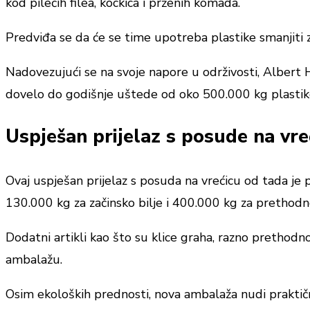
kod pilećih filea, kockica i prženih komada.
Predviđa se da će se time upotreba plastike smanjiti 
Nadovezujući se na svoje napore u održivosti, Albert 
dovelo do godišnje uštede od oko 500.000 kg plastik
Uspješan prijelaz s posude na vre
Ovaj uspješan prijelaz s posuda na vrećicu od tada je 
130.000 kg za začinsko bilje i 400.000 kg za prethodno 
Dodatni artikli kao što su klice graha, razno prethodn
ambalažu.
Osim ekoloških prednosti, nova ambalaža nudi praktič