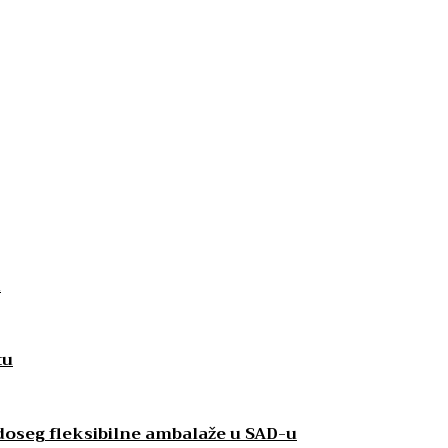
u
tu
 doseg fleksibilne ambalaže u SAD-u